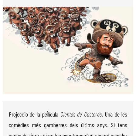
Diapositiva 1 de 1
Projecció de la pel·lícula
Cientos de Castores
. Una de les
comèdies més gamberres dels últims anys. Si tens
ganes de riure i viure les aventures d'un absurd caçador