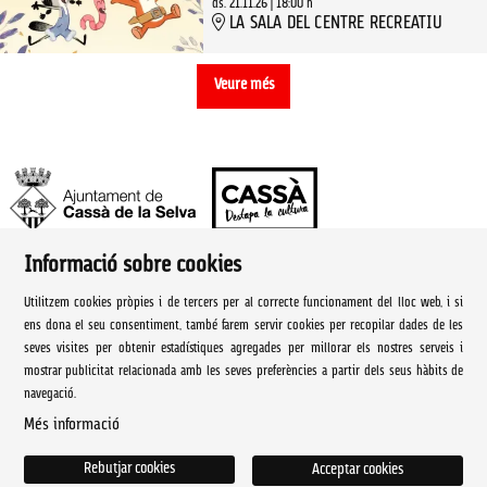
ds. 21.11.26
|
18:00 h
LA SALA DEL CENTRE RECREATIU
Veure més
Informació sobre cookies
Ajuntament de Cassà de la Selva | Àrea de cultura
Utilitzem cookies pròpies i de tercers per al correcte funcionament del lloc web, i si
Rambla Onze de Setembre, 107
ens dona el seu consentiment, també farem servir cookies per recopilar dades de les
seves visites per obtenir estadístiques agregades per millorar els nostres serveis i
Cassà de la Selva Tel. 972 460 005
mostrar publicitat relacionada amb les seves preferències a partir dels seus hàbits de
navegació.
culturacassa@cassa.cat
Més informació
Sitemap
|
Avís Legal
|
Ús de Cookies
|
Contactar
Rebutjar cookies
Acceptar cookies