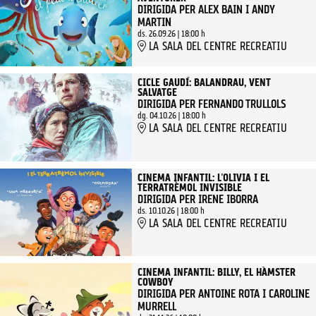
DIRIGIDA PER ALEX BAIN I ANDY
MARTIN
ds. 26.09.26
|
18:00 h
LA SALA DEL CENTRE RECREATIU
CICLE GAUDÍ: BALANDRAU, VENT
SALVATGE
DIRIGIDA PER FERNANDO TRULLOLS
dg. 04.10.26
|
18:00 h
LA SALA DEL CENTRE RECREATIU
CINEMA INFANTIL: L'OLIVIA I EL
TERRATRÈMOL INVISIBLE
DIRIGIDA PER IRENE IBORRA
ds. 10.10.26
|
18:00 h
LA SALA DEL CENTRE RECREATIU
CINEMA INFANTIL: BILLY, EL HÀMSTER
COWBOY
DIRIGIDA PER ANTOINE ROTA I CAROLINE
MURRELL