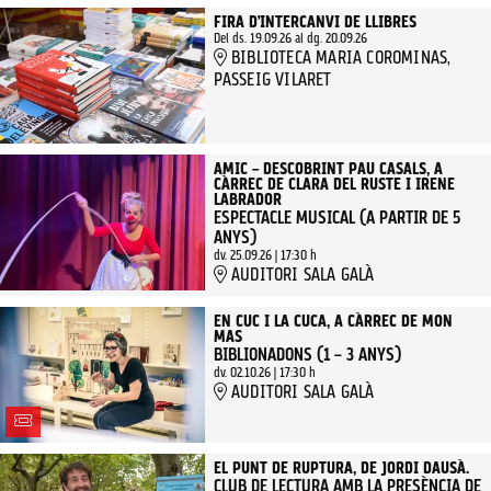
FIRA D’INTERCANVI DE LLIBRES
Del ds. 19.09.26
al dg. 20.09.26
BIBLIOTECA MARIA COROMINAS,
PASSEIG VILARET
AMIC – DESCOBRINT PAU CASALS, A
CÀRREC DE CLARA DEL RUSTE I IRENE
LABRADOR
ESPECTACLE MUSICAL (A PARTIR DE 5
ANYS)
dv. 25.09.26
|
17:30 h
AUDITORI SALA GALÀ
EN CUC I LA CUCA, A CÀRREC DE MON
MAS
BIBLIONADONS (1 – 3 ANYS)
dv. 02.10.26
|
17:30 h
AUDITORI SALA GALÀ
EL PUNT DE RUPTURA, DE JORDI DAUSÀ.
CLUB DE LECTURA AMB LA PRESÈNCIA DE