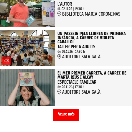
L'AUTOR
dl. 02.11.26
|
19:30 h
BIBLIOTECA MARIA COROMINAS
UN PASSEIG PELS LLIBRES DE PRIMERA
INFÀNCIA, A CÀRREC DE VIOLETA
CABALLOL
TALLER PER A ADULTS
dv. 06.11.26
|
17:30 h
AUDITORI SALA GALÀ
EL MEU PRIMER GARRETA, A CÀRREC DE
MARTA RIUS I ALCAY
ESPECTACLE FAMILIAR
dv. 20.11.26
|
17:30 h
AUDITORI SALA GALÀ
Veure més