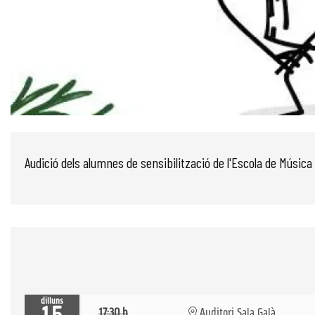
Diapositiva 1 de 1
Audició dels alumnes de sensibilització de l'Escola de Músic
dilluns
17:30 h
Auditori Sala Galà