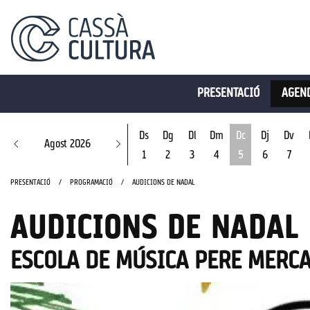
PRESENTACIÓ
AGEND
Ds
Dg
Dl
Dm
Dc
Dj
Dv
Agost 2026
1
2
3
4
5
6
7
Dimecres 5 d'ago
PRESENTACIÓ
PROGRAMACIÓ
AUDICIONS DE NADAL
AUDICIONS DE NADAL
ESCOLA DE MÚSICA PERE MERC