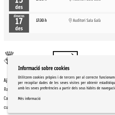
15
des
dimecres
17
17:30 h
Auditori Sala Galà
des
Informació sobre cookies
Utilitzem cookies pròpies i de tercers per al correcte funcionam
Ajuntament de Cassà de la Selva | Àrea de cultura
per recopilar dades de les seves visites per obtenir estadístiq
Rambla Onze de Setembre, 107
amb les seves preferències a partir dels seus hàbits de navegaci
Cassà de la Selva Tel. 972 460 005
Més informació
culturacassa@cassa.cat