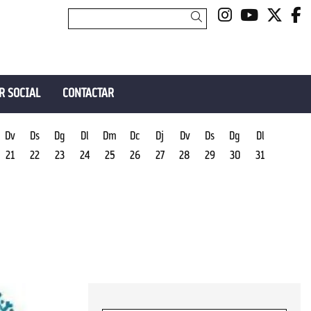
Link a insta
Link a y
Link 
L
Cercar
R SOCIAL
CONTACTAR
Dv
Ds
Dg
Dl
Dm
Dc
Dj
Dv
Ds
Dg
Dl
21
22
23
24
25
26
27
28
29
30
31