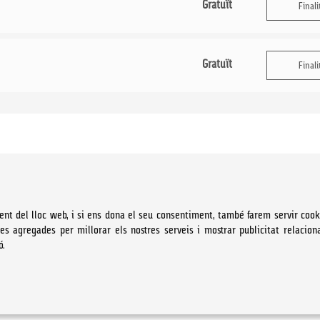
Gratuït
Finali
Gratuït
Finali
ent del lloc web, i si ens dona el seu consentiment, també farem servir cook
ues agregades per millorar els nostres serveis i mostrar publicitat relacion
ó.