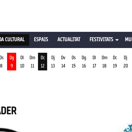
A CULTURAL
ESPAIS
ACTUALITAT
FESTIVITATS
MU
Ds
Dg
Dl
Dm
Dc
Dj
Dv
Ds
Dg
Dl
Dm
Dc
Dj
8
9
10
11
12
13
14
15
16
17
18
19
20
st
Dimecres 12 d'agost
ADER