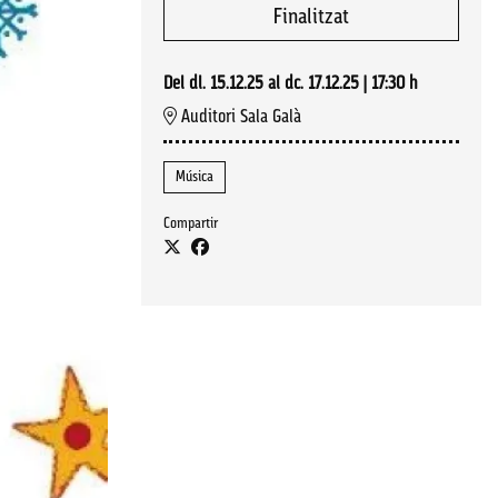
Finalitzat
Del dl. 15.12.25
al dc. 17.12.25
|
17:30 h
Auditori Sala Galà
Música
Compartir