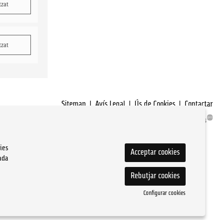
tzat
tzat
Sitemap
|
Avís Legal
|
Ús de Cookies
|
Contactar
ies
Acceptar cookies
ada
Rebutjar cookies
Configurar cookies