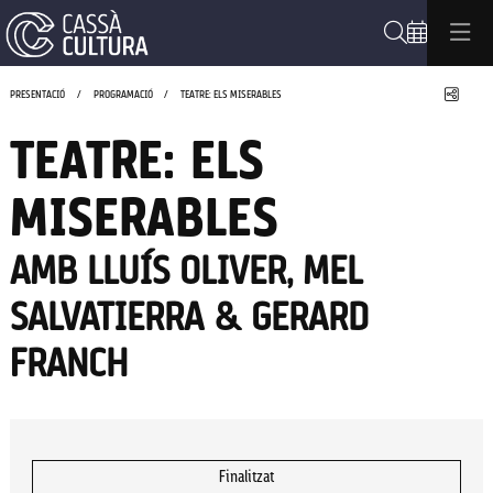
Cerca
Compa
PRESENTACIÓ
PROGRAMACIÓ
TEATRE: ELS MISERABLES
TEATRE: ELS
MISERABLES
AMB LLUÍS OLIVER, MEL
SALVATIERRA & GERARD
FRANCH
Finalitzat