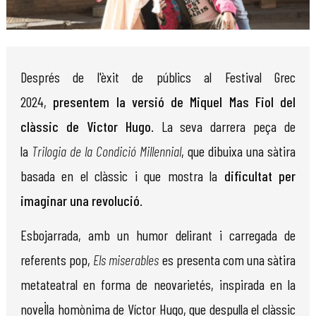
Diapositiva 1 de 1
Després de l'èxit de públics al Festival Grec
2024,
presentem la versió de Miquel Mas Fiol del
clàssic de Victor Hugo
. La seva darrera peça de
la
Trilogia de la Condició Millennial
, que dibuixa una sàtira
basada en el clàssic i que mostra la
dificultat per
imaginar una revolució
.
Esbojarrada, amb un humor delirant i carregada de
referents pop,
Els miserables
es presenta com una sàtira
metateatral en forma de neovarietés, inspirada en la
novel·la homònima de Víctor Hugo, que despulla el clàssic