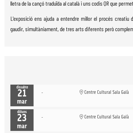
lletra de la cançó traduïda al català i uns codis QR que perme
L'exposició ens ajuda a entendre millor el procés creatiu d
gaudir, simultàniament, de tres arts diferents però comple
dissabte
21
Centre Cultural Sala Galà
mar
dilluns
23
Centre Cultural Sala Galà
mar