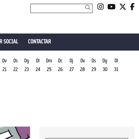
Link a insta
Link a y
Link 
L
Cercar
R SOCIAL
CONTACTAR
Dv
Ds
Dg
Dl
Dm
Dc
Dj
Dv
Ds
Dg
Dl
21
22
23
24
25
26
27
28
29
30
31