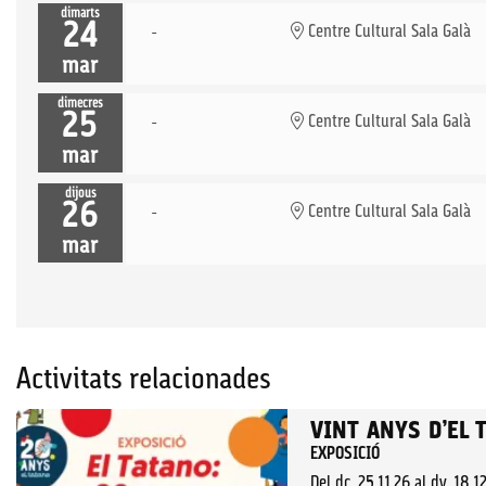
dimarts
24
Centre Cultural Sala Galà
mar
dimecres
25
Centre Cultural Sala Galà
mar
dijous
26
Centre Cultural Sala Galà
mar
Activitats relacionades
VINT ANYS D’EL 
EXPOSICIÓ
Del dc. 25.11.26
al dv. 18.1