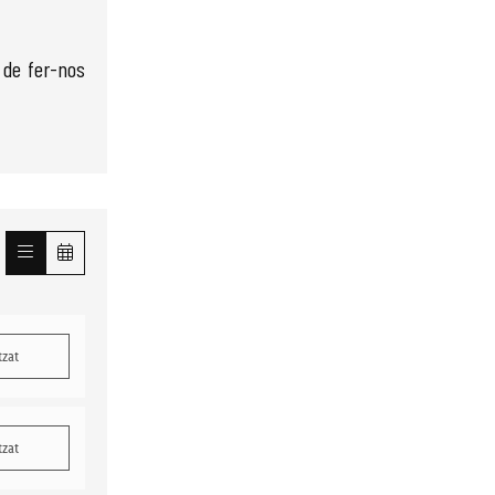
 de fer-nos
tzat
tzat