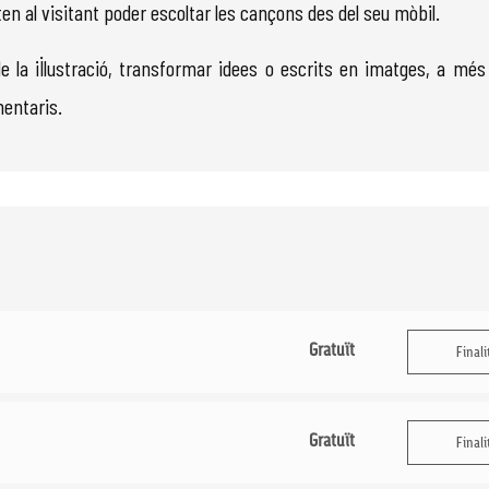
ten al visitant poder escoltar les cançons des del seu mòbil.
e la il·lustració, transformar idees o escrits en imatges, a més
mentaris.
Gratuït
Finali
Gratuït
Finali