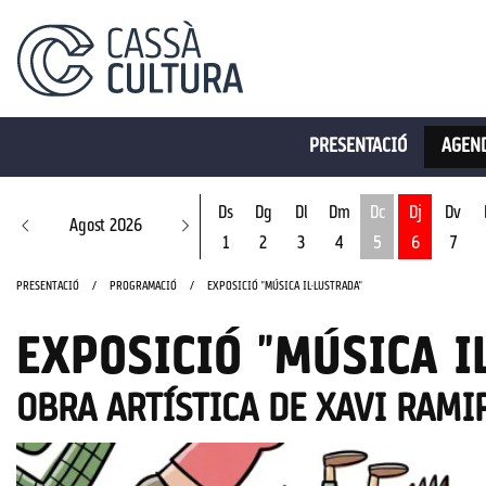
PRESENTACIÓ
AGEND
Ds
Dg
Dl
Dm
Dc
Dj
Dv
Agost 2026
1
2
3
4
5
6
7
Dimecres 5 d'ago
PRESENTACIÓ
PROGRAMACIÓ
EXPOSICIÓ "MÚSICA IL·LUSTRADA"
EXPOSICIÓ "MÚSICA I
OBRA ARTÍSTICA DE XAVI RAMI