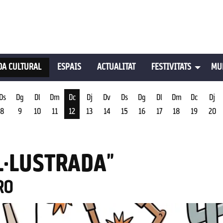
A CULTURAL
ESPAIS
ACTUALITAT
FESTIVITATS
MU
Ds
Dg
Dl
Dm
Dc
Dj
Dv
Ds
Dg
Dl
Dm
Dc
Dj
8
9
10
11
12
13
14
15
16
17
18
19
20
st
Dimecres 12 d'agost
L·LUSTRADA"
RO