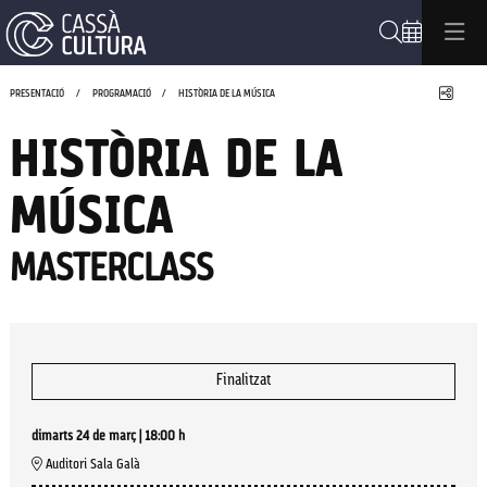
Cerca
Compa
PRESENTACIÓ
PROGRAMACIÓ
HISTÒRIA DE LA MÚSICA
HISTÒRIA DE LA
MÚSICA
MASTERCLASS
Finalitzat
dimarts 24 de març
|
18:00 h
Auditori Sala Galà