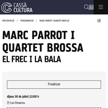
Cerca
Compa
PRESENTACIÓ
PROGRAMACIÓ
MARC PARROT I QUARTET BROSSA
MARC PARROT I
QUARTET BROSSA
EL FREC I LA BALA
Finalitzat
dijous 30 de juliol
|
22:00 h
Can Trinxeria