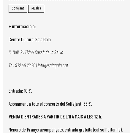
Solfejant
Música
+ informació a:
Centre Cultural Sala Galà
C. Molí, 9 | 17244 Cassà de la Selva
Tel. 972 46 28 20 | info@salagala.cat
Entrada: 10 €.
Abonament a tots el concerts del Solfejant: 35 €.
VENDA D'ENTRADES A PARTIR DE L'11 A MAIG A LES 12 h.
Menors de 14 anys acompanyats, entrada gratuïta (cal sol·licitar-la).