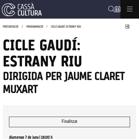
Cerca
Compa
PRESENTACIÓ
PROGRAMACIÓ
CICLE GAUDÍ: ESTRANY RIU
CICLE GAUDÍ:
ESTRANY RIU
DIRIGIDA PER JAUME CLARET
MUXART
Finalitzat
diumenge 7 de juny
|
18:00 h