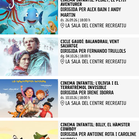
CINEMA INFANTIL: PEIXET, EL PETIT
AVENTURER
DIRIGIDA PER ALEX BAIN I ANDY
MARTIN
ds. 26.09.26
|
18:00 h
LA SALA DEL CENTRE RECREATIU
CICLE GAUDÍ: BALANDRAU, VENT
SALVATGE
DIRIGIDA PER FERNANDO TRULLOLS
dg. 04.10.26
|
18:00 h
LA SALA DEL CENTRE RECREATIU
CINEMA INFANTIL: L'OLIVIA I EL
TERRATRÈMOL INVISIBLE
DIRIGIDA PER IRENE IBORRA
ds. 10.10.26
|
18:00 h
LA SALA DEL CENTRE RECREATIU
CINEMA INFANTIL: BILLY, EL HÀMSTER
COWBOY
DIRIGIDA PER ANTOINE ROTA I CAROLINE