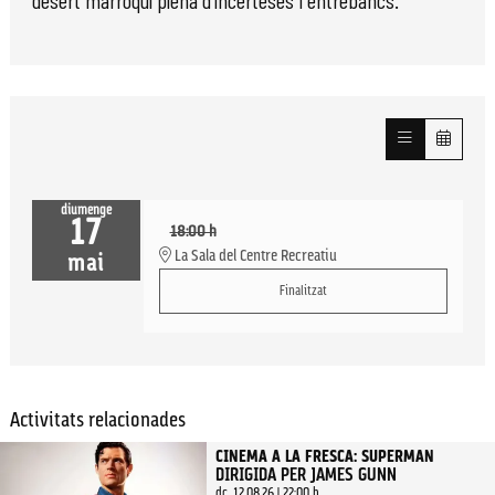
desert marroquí plena d’incerteses i entrebancs.
diumenge
17
18:00 h
La Sala del Centre Recreatiu
mai
Finalitzat
Activitats relacionades
CINEMA A LA FRESCA: SUPERMAN
DIRIGIDA PER JAMES GUNN
dc. 12.08.26
|
22:00 h