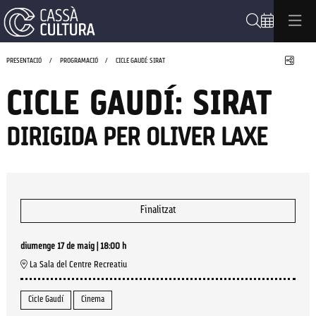
Cerca
Compa
PRESENTACIÓ
PROGRAMACIÓ
CICLE GAUDÍ: SIRAT
CICLE GAUDÍ: SIRAT
DIRIGIDA PER OLIVER LAXE
Finalitzat
diumenge 17 de maig
|
18:00 h
La Sala del Centre Recreatiu
Cicle Gaudí
Cinema