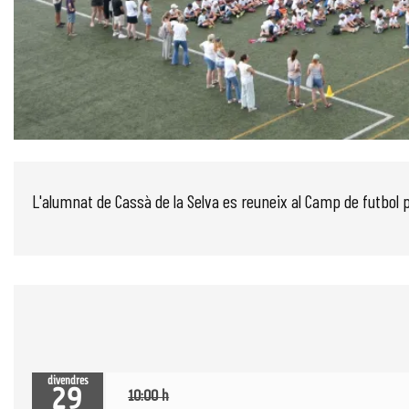
Diapositiva 1 de 1
L'alumnat de Cassà de la Selva es reuneix al Camp de futbol per
divendres
29
10:00 h