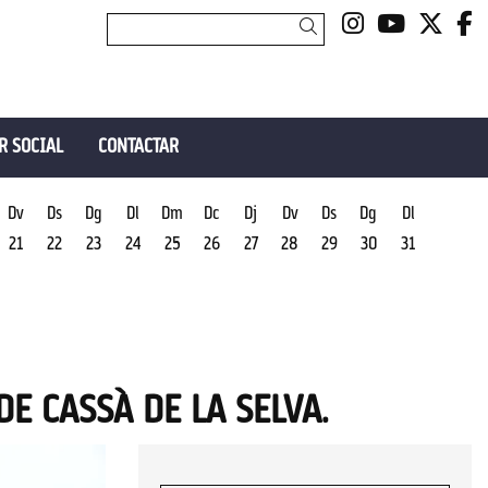
Link a insta
Link a y
Link 
L
Cercar
R SOCIAL
CONTACTAR
Dv
Ds
Dg
Dl
Dm
Dc
Dj
Dv
Ds
Dg
Dl
21
22
23
24
25
26
27
28
29
30
31
DE CASSÀ DE LA SELVA.