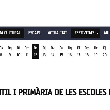
A CULTURAL
ESPAIS
ACTUALITAT
FESTIVITATS
MU
Ds
Dg
Dl
Dm
Dc
Dj
Dv
Ds
Dg
Dl
Dm
Dc
Dj
8
9
10
11
12
13
14
15
16
17
18
19
20
st
Dimecres 12 d'agost
TIL I PRIMÀRIA DE LES ESCOLES 