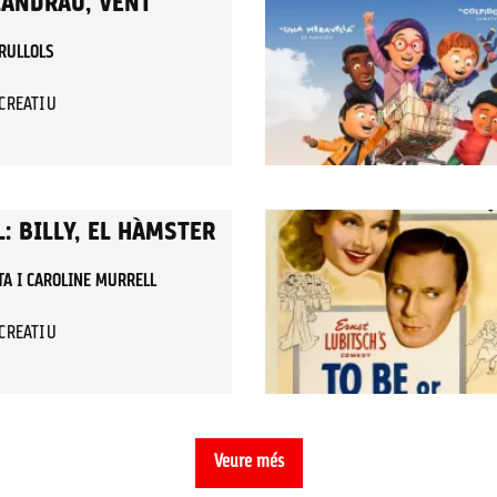
LANDRAU, VENT
RULLOLS
ECREATIU
: BILLY, EL HÀMSTER
TA I CAROLINE MURRELL
ECREATIU
Veure més