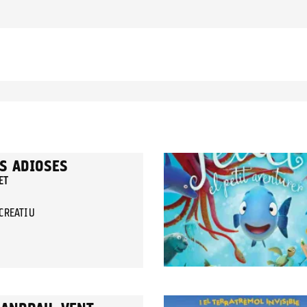
ES ADIOSES
ET
ECREATIU