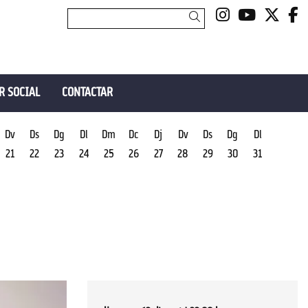
Link a insta
Link a y
Link 
L
Cercar
R SOCIAL
CONTACTAR
Dv
Ds
Dg
Dl
Dm
Dc
Dj
Dv
Ds
Dg
Dl
21
22
23
24
25
26
27
28
29
30
31