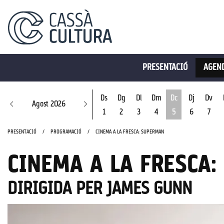
PRESENTACIÓ
AGEND
Ds
Dg
Dl
Dm
Dc
Dj
Dv
Agost 2026
1
2
3
4
5
6
7
Dimecres 5 d'ago
PRESENTACIÓ
PROGRAMACIÓ
CINEMA A LA FRESCA: SUPERMAN
CINEMA A LA FRESCA
DIRIGIDA PER JAMES GUNN