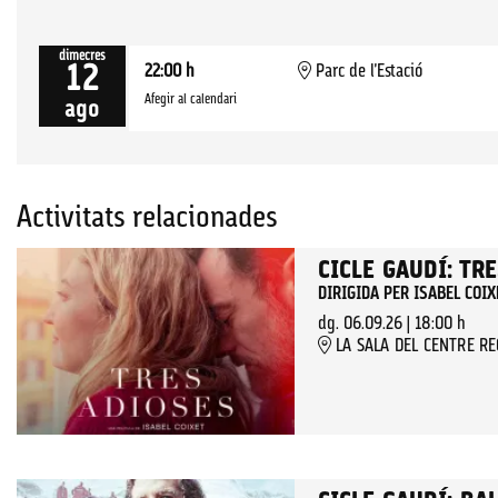
dimecres
12
22:00 h
Parc de l'Estació
Afegir al calendari
ago
Activitats relacionades
CICLE GAUDÍ: TR
DIRIGIDA PER ISABEL COIX
dg. 06.09.26
|
18:00 h
LA SALA DEL CENTRE R