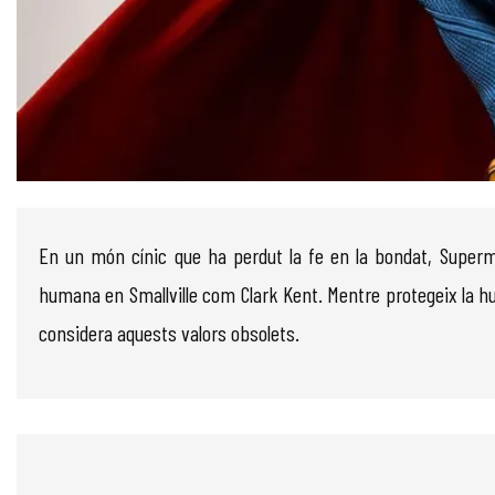
Diapositiva 1 de 1
En un món cínic que ha perdut la fe en la bondat, Superma
humana en Smallville com Clark Kent. Mentre protegeix la huma
considera aquests valors obsolets.