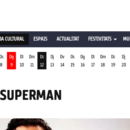
A CULTURAL
ESPAIS
ACTUALITAT
FESTIVITATS
MU
Ds
Dg
Dl
Dm
Dc
Dj
Dv
Ds
Dg
Dl
Dm
Dc
Dj
8
9
10
11
12
13
14
15
16
17
18
19
20
st
Dimecres 12 d'agost
: SUPERMAN