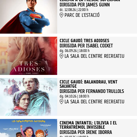
CINEMA A LA FRESCA: SUPERMAN
DIRIGIDA PER JAMES GUNN
dc. 12.08.26
|
22:00 h
PARC DE L'ESTACIÓ
CICLE GAUDÍ: TRES ADIOSES
DIRIGIDA PER ISABEL COIXET
dg. 06.09.26
|
18:00 h
LA SALA DEL CENTRE RECREATIU
CICLE GAUDÍ: BALANDRAU, VENT
SALVATGE
DIRIGIDA PER FERNANDO TRULLOLS
dg. 04.10.26
|
18:00 h
LA SALA DEL CENTRE RECREATIU
CINEMA INFANTIL: L'OLIVIA I EL
TERRATRÈMOL INVISIBLE
DIRIGIDA PER IRENE IBORRA