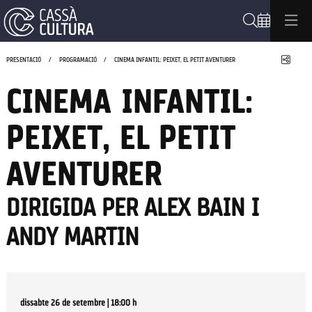
Cerca
Compa
PRESENTACIÓ
PROGRAMACIÓ
CINEMA INFANTIL: PEIXET, EL PETIT AVENTURER
CINEMA INFANTIL:
PEIXET, EL PETIT
AVENTURER
DIRIGIDA PER ALEX BAIN I
ANDY MARTIN
dissabte 26 de setembre
|
18:00 h