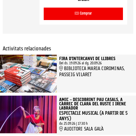
Comprar
Activitats relacionades
FIRA D’INTERCANVI DE LLIBRES
Del ds. 19.09.26
al dg. 20.09.26
BIBLIOTECA MARIA COROMINAS,
PASSEIG VILARET
AMIC – DESCOBRINT PAU CASALS, A
CÀRREC DE CLARA DEL RUSTE I IRENE
LABRADOR
ESPECTACLE MUSICAL (A PARTIR DE 5
ANYS)
dv. 25.09.26
|
17:30 h
AUDITORI SALA GALÀ