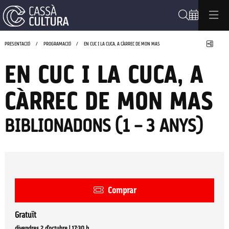
Cerca
Compa
PRESENTACIÓ
PROGRAMACIÓ
EN CUC I LA CUCA, A CÀRREC DE MON MAS
EN CUC I LA CUCA, A
CÀRREC DE MON MAS
BIBLIONADONS (1 – 3 ANYS)
Comprar
Gratuït
divendres 2 d’octubre
|
17:30 h