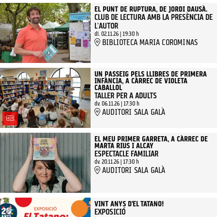
EL PUNT DE RUPTURA, DE JORDI DAUSÀ.
CLUB DE LECTURA AMB LA PRESÈNCIA DE
L'AUTOR
dl. 02.11.26
|
19:30 h
BIBLIOTECA MARIA COROMINAS
UN PASSEIG PELS LLIBRES DE PRIMERA
INFÀNCIA, A CÀRREC DE VIOLETA
CABALLOL
TALLER PER A ADULTS
dv. 06.11.26
|
17:30 h
AUDITORI SALA GALÀ
EL MEU PRIMER GARRETA, A CÀRREC DE
MARTA RIUS I ALCAY
ESPECTACLE FAMILIAR
dv. 20.11.26
|
17:30 h
AUDITORI SALA GALÀ
VINT ANYS D’EL TATANO!
EXPOSICIÓ