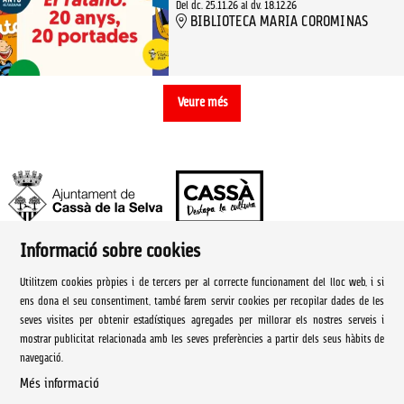
Del dc. 25.11.26
al dv. 18.12.26
BIBLIOTECA MARIA COROMINAS
Veure més
Informació sobre cookies
Ajuntament de Cassà de la Selva | Àrea de cultura
Utilitzem cookies pròpies i de tercers per al correcte funcionament del lloc web, i si
Rambla Onze de Setembre, 107
ens dona el seu consentiment, també farem servir cookies per recopilar dades de les
seves visites per obtenir estadístiques agregades per millorar els nostres serveis i
Cassà de la Selva Tel. 972 460 005
mostrar publicitat relacionada amb les seves preferències a partir dels seus hàbits de
navegació.
culturacassa@cassa.cat
Més informació