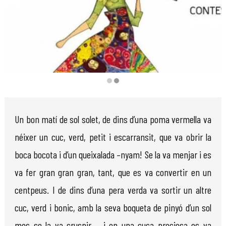
Diapositiva 2 de 2
Un bon matí de sol solet, de dins d’una poma vermella va
néixer un cuc, verd, petit i escarransit, que va obrir la
boca bocota i d’un queixalada –nyam! Se la va menjar i es
va fer gran gran gran, tant, que es va convertir en un
centpeus. I de dins d’una pera verda va sortir un altre
cuc, verd i bonic, amb la seva boqueta de pinyó d’un sol
mos se la va cruspir.... i en una cuca preciosa es va