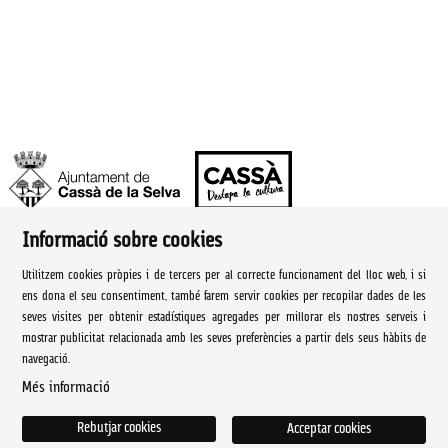
Informació sobre cookies
Ajuntament de Cassà de la Selva | Àrea de cultura
Utilitzem cookies pròpies i de tercers per al correcte funcionament del lloc web, i si
Rambla Onze de Setembre, 107
ens dona el seu consentiment, també farem servir cookies per recopilar dades de les
seves visites per obtenir estadístiques agregades per millorar els nostres serveis i
Cassà de la Selva Tel. 972 460 005
mostrar publicitat relacionada amb les seves preferències a partir dels seus hàbits de
navegació.
culturacassa@cassa.cat
Més informació
Sitemap
|
Avís Legal
|
Ús de Cookies
|
Contactar
Rebutjar cookies
Acceptar cookies