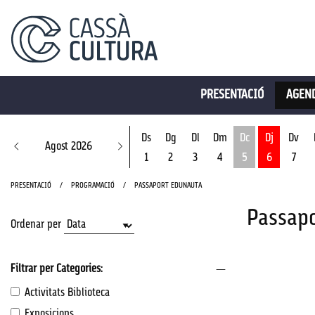
PRESENTACIÓ
AGEND
Ds
Dg
Dl
Dm
Dc
Dj
Dv
Agost 2026
1
2
3
4
5
6
7
Dimecres 5 d'ago
PRESENTACIÓ
PROGRAMACIÓ
PASSAPORT EDUNAUTA
Passap
Ordenar per
Filtrar per Categories:
Activitats Biblioteca
Exposicions