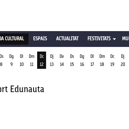
A CULTURAL
ESPAIS
ACTUALITAT
FESTIVITATS
MU
Ds
Dg
Dl
Dm
Dc
Dj
Dv
Ds
Dg
Dl
Dm
Dc
Dj
8
9
10
11
12
13
14
15
16
17
18
19
20
st
Dimecres 12 d'agost
ort Edunauta