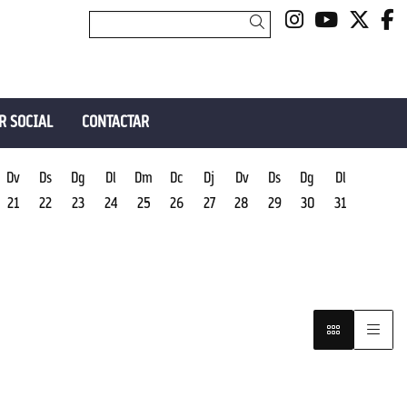
Link a insta
Link a y
Link 
L
Cercar
R SOCIAL
CONTACTAR
Dv
Ds
Dg
Dl
Dm
Dc
Dj
Dv
Ds
Dg
Dl
21
22
23
24
25
26
27
28
29
30
31