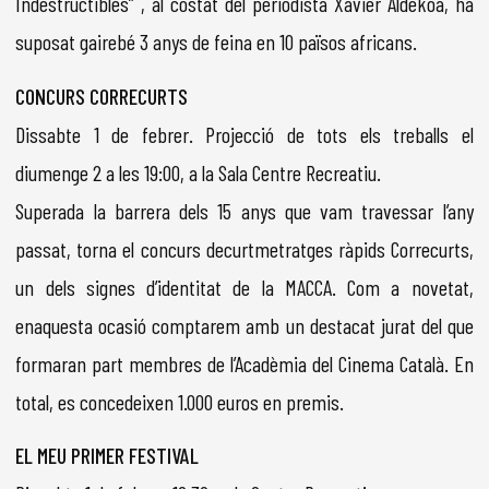
Indestructibles” , al costat del periodista Xavier Aldekoa, ha
suposat gairebé 3 anys de feina en 10 països africans.
CONCURS CORRECURTS
Dissabte 1 de febrer. Projecció de tots els treballs el
diumenge 2 a les 19:00, a la Sala Centre Recreatiu.
Superada la barrera dels 15 anys que vam travessar l’any
passat, torna el concurs decurtmetratges ràpids Correcurts,
un dels signes d’identitat de la MACCA. Com a novetat,
enaquesta ocasió comptarem amb un destacat jurat del que
formaran part membres de l’Acadèmia del Cinema Català. En
total, es concedeixen 1.000 euros en premis.
EL MEU PRIMER FESTIVAL