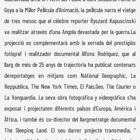
Goya a la Millor Pel·lícula d'Animació, la pel·lícula narra el viatge
de tres mesos que el cèlebre reporter Ryszard Kapuscinski
va realitzar através d'una Angola devastada per la guerra.La
projecció es complementarà amb la xerrada del prestigiós
fotògraf i realitzador documental Alfons Rodríguez, que al
llarg de més de 25 anys de trajectòria ha publicat centenars
dereportatges en mitjans com National Geographic, La
Reppublica, The New York Times, El País,Geo, The Courier o
La Vanguardia. La seva obra fotogràfica y videogràfica s’ha
exposat i projectaten diferents països d’Europa, Amèrica i
África, i també és co-director del llargmetratge documental
The Sleeping Land. El seu darrer projecte transmedia, “