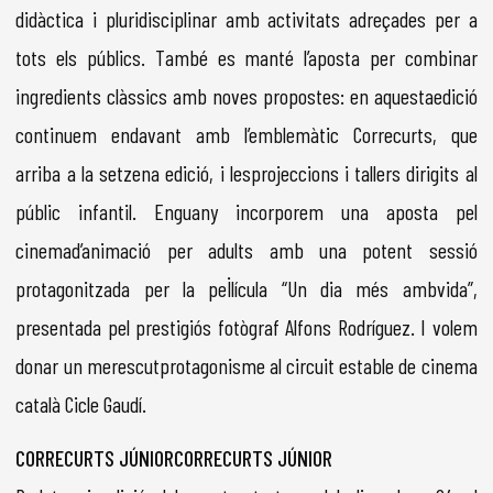
didàctica i pluridisciplinar amb activitats adreçades per a
tots els públics. També es manté l’aposta per combinar
ingredients clàssics amb noves propostes: en aquestaedició
continuem endavant amb l’emblemàtic Correcurts, que
arriba a la setzena edició, i lesprojeccions i tallers dirigits al
públic infantil. Enguany incorporem una aposta pel
cinemad’animació per adults amb una potent sessió
protagonitzada per la pel·lícula “Un dia més ambvida”,
presentada pel prestigiós fotògraf Alfons Rodríguez. I volem
donar un merescutprotagonisme al circuit estable de cinema
català Cicle Gaudí.
CORRECURTS JÚNIORCORRECURTS JÚNIOR