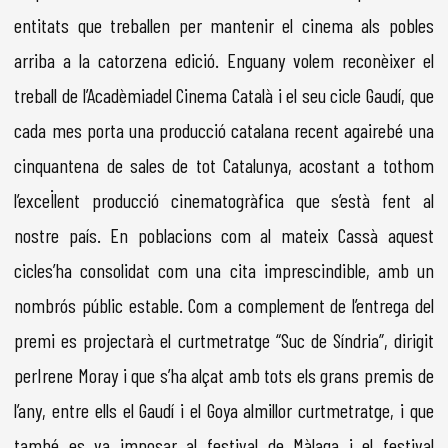
entitats que treballen per mantenir el cinema als pobles
arriba a la catorzena edició. Enguany volem reconèixer el
treball de l’Acadèmiadel Cinema Català i el seu cicle Gaudí, que
cada mes porta una producció catalana recent agairebé una
cinquantena de sales de tot Catalunya, acostant a tothom
l’excel·lent producció cinematogràfica que s’està fent al
nostre país. En poblacions com al mateix Cassà aquest
cicles’ha consolidat com una cita imprescindible, amb un
nombrós públic estable. Com a complement de l’entrega del
premi es projectarà el curtmetratge “Suc de Síndria”, dirigit
perIrene Moray i que s’ha alçat amb tots els grans premis de
l’any, entre ells el Gaudí i el Goya almillor curtmetratge, i que
també es va imposar al festival de Màlaga i el festival