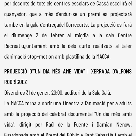
per docents de tots els centres escolars de Cassà escollirà el
guanyador, que a més d’endur-se un premi es projectarà
també en la gala d’entregadel Correcurts. La projecció es farà
el diumenge 2 de febrer al migdia a la sala Centre
Recreatiu,juntament amb la dels curts realitzats al taller
d’animació stop-motion amb plastilina de la MACCA.
PROJECCIÓ D’”UN DIA MÉS AMB VIDA” I XERRADA D’ALFONS
RODRÍGUEZ
Divendres 31 de gener, 20:00, auditori de la Sala Galà.
La MACCA torna a obrir una finestra a l’animació per a adults
amb la projecció del celebrat documental “Un dia més amb
vida”, dirigit per Raúl de la Fuente i Damian Nenow.
Guardonada amb el Premi del Públic a Sant Sebastià i amb el