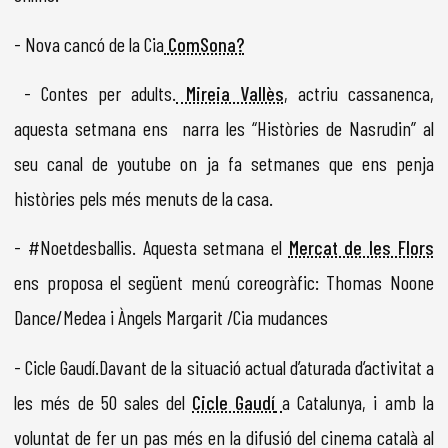
- Nova cancó de la Cia
ComSona?
- Contes per adults.
Mireia Vallès
,
actriu cassanenca,
aquesta setmana ens narra les “Històries de Nasrudin” al
seu canal de youtube on ja fa setmanes que ens penja
històries pels més menuts de la casa.
- #Noetdesballis. Aquesta setmana el
Mercat de les Flors
ens proposa el següent menú coreogràfic: Thomas Noone
Dance/Medea i Àngels Margarit /Cia mudances
- Cicle Gaudí.Davant de la situació actual d’aturada d’activitat a
les més de 50 sales del
Cicle Gaudí
a Catalunya, i amb la
voluntat de fer un pas més en la difusió del cinema català al