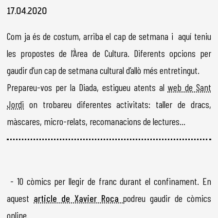
Diapositiva 1 de 1
17.04.2020
Com ja és de costum, arriba el cap de setmana i aquí teniu
les propostes de l’Àrea de Cultura. Diferents opcions per
gaudir d’un cap de setmana cultural d’allò més entretingut.
Prepareu-vos per la Diada, estigueu atents al
web de Sant
Jordi
on trobareu diferentes activitats: taller de dracs,
màscares, micro-relats, recomanacions de lectures...
- 10 còmics per llegir de franc durant el confinament. En
aquest
article de Xavier Roca
podreu gaudir de còmics
online.