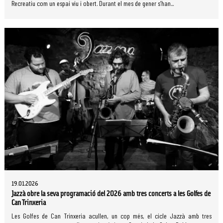
Recreatiu com un espai viu i obert. Durant el mes de gener s’han...
19.01.2026
Jazzà obre la seva programació del 2026 amb tres concerts a les Golfes de
Can Trinxeria
Les Golfes de Can Trinxeria acullen, un cop més, el cicle Jazzà amb tres