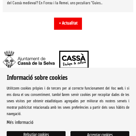
del Cassà medieval? En Fonsu i la Remei, uns peculiars “Guies...
+ Actualitat
Informació sobre cookies
Ajuntament de Cassà de la Selva | Àrea de cultura
Utilitzem cookies pròpies i de tercers per al correcte funcionament del lloc web, i si
Rambla Onze de Setembre, 107
ens dona el seu consentiment, també farem servir cookies per recopilar dades de les
seves visites per obtenir estadístiques agregades per millorar els nostres serveis i
Cassà de la Selva Tel. 972 460 005
mostrar publicitat relacionada amb les seves preferències a partir dels seus hàbits de
navegació.
culturacassa@cassa.cat
Més informació
Sitemap
|
Avís Legal
|
Ús de Cookies
|
Contactar
Rebutjar cookies
Acceptar cookies