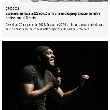
05.02.2026
Escenaris arriba a la 22a edició amb una àmplia programació de teatre
professional al Gironès
Divendres, 30 de gener de 2026. Escenaris 2026 arriba a la seva vint-i-dosena
edició consolidant-se com un dels projectes culturals de referència...