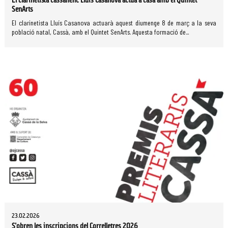
El clarinetista cassanenc Lluís Casanova actua a casa amb el Quintet
SenArts
El clarinetista Lluís Casanova actuarà aquest diumenge 8 de març a la seva
població natal, Cassà, amb el Quintet SenArts. Aquesta formació de...
23.02.2026
S'obren les inscripcions del Correlletres 2026