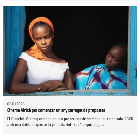
08.01.2026
Cinema Africà per començar un any carregat de propostes
El Cineclub Vuitimig arrenca aquest proper cap de setmana la temporada 2026
amb una doble proposta: la pel·lícula del Txad “Lingui. Llaços...