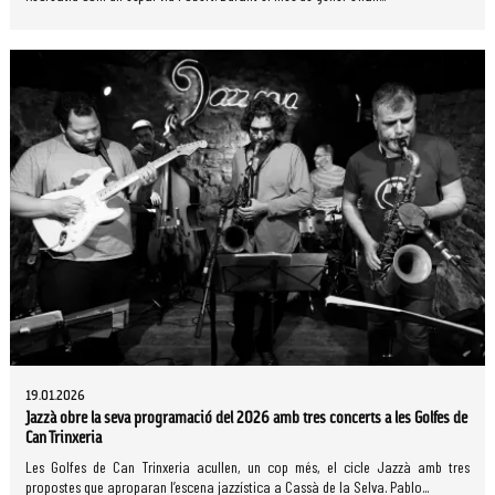
19.01.2026
Jazzà obre la seva programació del 2026 amb tres concerts a les Golfes de
Can Trinxeria
Les Golfes de Can Trinxeria acullen, un cop més, el cicle Jazzà amb tres
propostes que aproparan l’escena jazzística a Cassà de la Selva. Pablo...