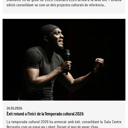
edició consolidant-se com un dels projectes culturals de referència...
26.01.2026
Èxit rotund a l'inici de la Temporada cultural 2026
La temporada cultural 2026 ha arrencat amb èxit, consolidant la Sala Centre
Recreatiu com un espai viu i obert. Durant el mes de gener s’han...