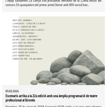
L'equip cassanenc La Llettja s'ha proclamat vencedor de la 22ena edició del
concurs. Els guanyadors del primer premi (dotat amb 600 euros) han...
05.02.2026
Escenaris arriba a la 22a edició amb una àmplia programació de teatre
professional al Gironès
Divendres, 30 de gener de 2026. Escenaris 2026 arriba a la seva vint-i-dosena