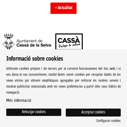
+ Actualitat
Informació sobre cookies
Ajuntament de Cassà de la Selva | Àrea de cultura
Utilitzem cookies pròpies i de tercers per al correcte funcionament del lloc web, i si
Rambla Onze de Setembre, 107
ens dona el seu consentiment, també farem servir cookies per recopilar dades de les
seves visites per obtenir estadístiques agregades per millorar els nostres serveis i
Cassà de la Selva Tel. 972 460 005
mostrar publicitat relacionada amb les seves preferències a partir dels seus hàbits de
navegació.
culturacassa@cassa.cat
Més informació
Sitemap
|
Avís Legal
|
Ús de Cookies
|
Contactar
Rebutjar cookies
Acceptar cookies
Configurar cookies