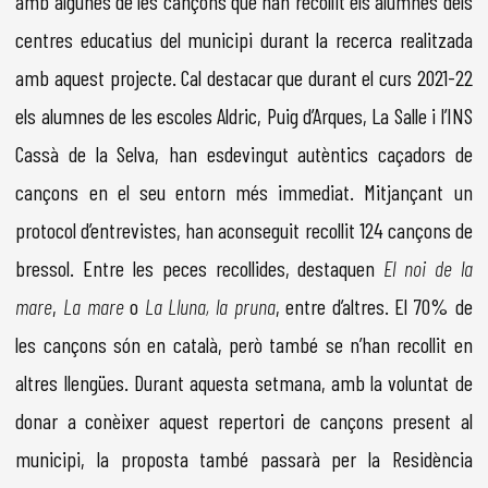
amb algunes de les cançons que han recollit els alumnes dels
centres educatius del municipi durant la recerca realitzada
amb aquest projecte. Cal destacar que durant el curs 2021-22
els alumnes de les escoles Aldric, Puig d’Arques, La Salle i l’INS
Cassà de la Selva, han esdevingut autèntics caçadors de
cançons en el seu entorn més immediat. Mitjançant un
protocol d’entrevistes, han aconseguit recollit 124 cançons de
bressol. Entre les peces recollides, destaquen
El noi de la
mare
,
La mare
o
La Lluna, la pruna
, entre d’altres. El 70% de
les cançons són en català, però també se n’han recollit en
altres llengües. Durant aquesta setmana, amb la voluntat de
donar a conèixer aquest repertori de cançons present al
municipi, la proposta també passarà per la Residència