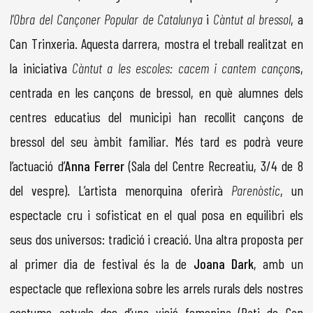
l’Obra del Cançoner Popular de Catalunya
i
Càntut al bressol
, a
Can Trinxeria. Aquesta darrera, mostra el treball realitzat en
la iniciativa
Càntut a les escoles: cacem i cantem cançon
s,
centrada en les cançons de bressol, en què alumnes dels
centres educatius del municipi han recollit cançons de
bressol del seu àmbit familiar. Més tard es podrà veure
l’actuació d’
Anna Ferrer
(Sala del Centre Recreatiu, 3/4 de 8
del vespre). L’artista menorquina oferirà
Parenòstic
, un
espectacle cru i sofisticat en el qual posa en equilibri els
seus dos universos: tradició i creació. Una altra proposta per
al primer dia de festival és la de
Joana Dark
, amb un
espectacle que reflexiona sobre les arrels rurals dels nostres
costums actuals des d’una visió femenina (Pati de Can