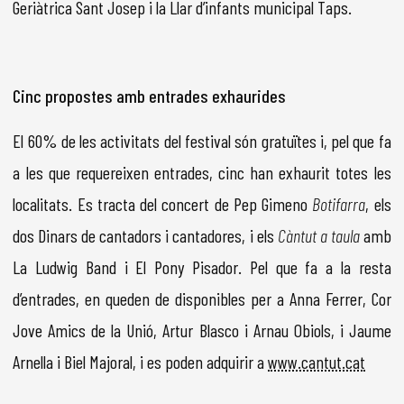
Geriàtrica Sant Josep i la Llar d’infants municipal Taps.
Cinc propostes amb entrades exhaurides
El 60% de les activitats del festival són gratuïtes i, pel que fa
a les que requereixen entrades, cinc han exhaurit totes les
localitats. Es tracta del concert de Pep Gimeno
Botifarra
, els
dos Dinars de cantadors i cantadores, i els
Càntut a taula
amb
La Ludwig Band i El Pony Pisador. Pel que fa a la resta
d’entrades, en queden de disponibles per a Anna Ferrer, Cor
Jove Amics de la Unió, Artur Blasco i Arnau Obiols, i Jaume
Arnella i Biel Majoral, i es poden adquirir a
www.cantut.cat