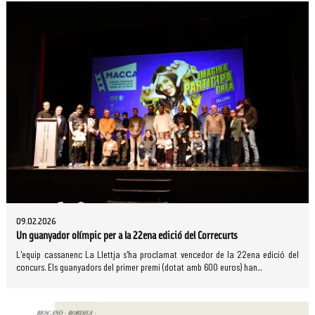
09.02.2026
Un guanyador olímpic per a la 22ena edició del Correcurts
L'equip cassanenc La Llettja s'ha proclamat vencedor de la 22ena edició del
concurs. Els guanyadors del primer premi (dotat amb 600 euros) han...