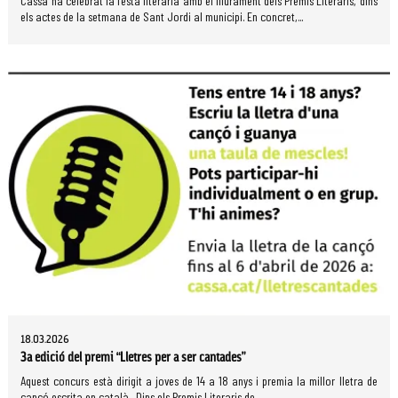
Cassà ha celebrat la festa literària amb el lliurament dels Premis Literaris, dins
els actes de la setmana de Sant Jordi al municipi. En concret,...
18.03.2026
3a edició del premi “Lletres per a ser cantades”
Aquest concurs està dirigit a joves de 14 a 18 anys i premia la millor lletra de
cançó escrita en català. Dins els Premis Literaris de...