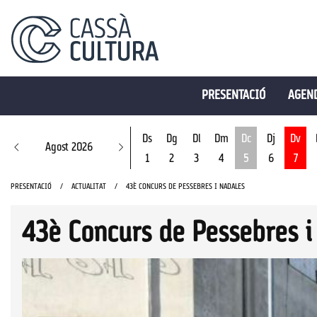
PRESENTACIÓ
AGEND
Ds
Dg
Dl
Dm
Dc
Dj
Dv
Agost 2026
1
2
3
4
5
6
7
Dimecres 5 d'ago
PRESENTACIÓ
ACTUALITAT
43È CONCURS DE PESSEBRES I NADALES
43è Concurs de Pessebres i