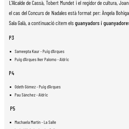
L'Alcalde de Cassà, Tobert Mundet i el regidor de cultura, Joa
el cas del Concurs de Nadales està format per: Àngela Bohiga
Sala Galà, a continuació citem els
guanyadors i guanyadore
P3
Sameepta Kaur - Puig d’Arques
Puig d’Arques Iker Palomo - Aldric
P4
Odeth Gómez - Puig d’Arques
Pau Sánchez - Aldric
P5
Machaela Martín - La Salle