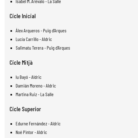
Isabel M. Arévalo - La Salle
Cicle Inicial
Álex Arqueros - Puig d’Arques
Lucía Carrillo - Aldric
Salimatu Terera - Puig d’Arques
Cicle Mitjà
Iu Bayó - Aldric
Damián Moreno - Aldric
Martina Ruiz - La Salle
Cicle Superior
Edurne Fernández - Aldric
Noé Pintor - Aldric