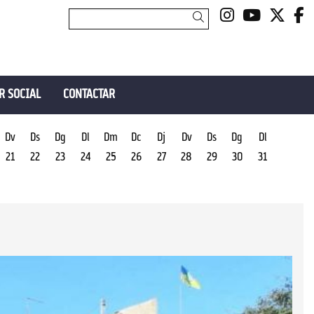
Link a insta
Link a y
Link 
L
Cercar
R SOCIAL
CONTACTAR
Dv
Ds
Dg
Dl
Dm
Dc
Dj
Dv
Ds
Dg
Dl
21
22
23
24
25
26
27
28
29
30
31