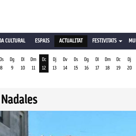
A CULTURAL
ESPAIS
ACTUALITAT
FESTIVITATS
MU
Ds
Dg
Dl
Dm
Dc
Dj
Dv
Ds
Dg
Dl
Dm
Dc
Dj
8
9
10
11
12
13
14
15
16
17
18
19
20
st
Dimecres 12 d'agost
 Nadales