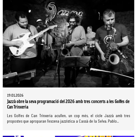
19.01.2026
Jazzà obre la seva programació del 2026 amb tres concerts a les Golfes de
Can Trinxeria
Les Golfes de Can Trinxeria acullen, un cop més, el cicle Jazzà amb tres
propostes que aproparan l’escena jazzística a Cassà de la Selva. Pablo...