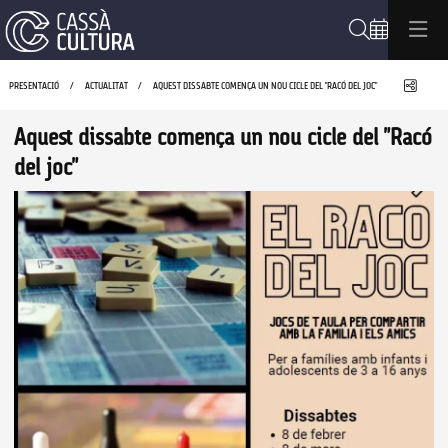
Cerca
Compa
PRESENTACIÓ
ACTUALITAT
AQUEST DISSABTE COMENÇA UN NOU CICLE DEL "RACÓ DEL JOC"
Aquest dissabte comença un nou cicle del "Racó
del joc"