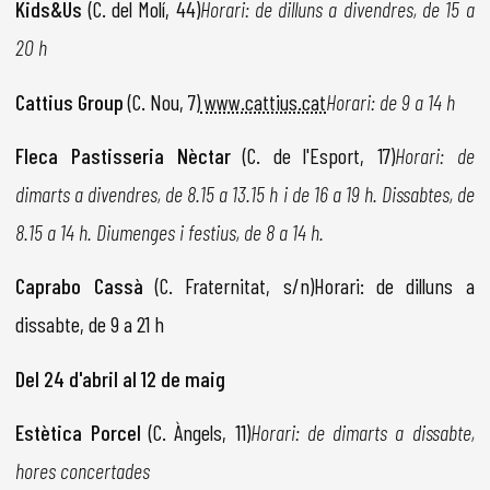
Kids&Us
(C. del Molí, 44)
Horari: de dilluns a divendres, de 15 a
20 h
Cattius Group
(C. Nou, 7)
www.cattius.cat
Horari: de 9 a 14 h
Fleca Pastisseria Nèctar
(C. de l'Esport, 17)
Horari: de
dimarts a divendres, de 8.15 a 13.15 h i de 16 a 19 h. Dissabtes, de
8.15 a 14 h. Diumenges i festius, de 8 a 14 h.
Caprabo Cassà
(C. Fraternitat, s/n)Horari: de dilluns a
dissabte, de 9 a 21 h
Del 24 d'abril al 12 de maig
Estètica Porcel
(C. Àngels, 11)
Horari: de dimarts a dissabte,
hores concertades