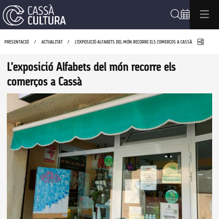
Cerca
Compa
PRESENTACIÓ
ACTUALITAT
L'EXPOSICIÓ ALFABETS DEL MÓN RECORRE ELS COMERÇOS A CASSÀ
L'exposició Alfabets del món recorre els
comerços a Cassà