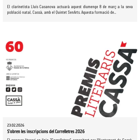
El clarinetista Lluís Casanova actuarà aquest diumenge 8 de març a la seva
població natal, Cassà, amb el Quintet SenArts. Aquesta formació de...
23.02.2026
S'obren les inscripcions del Correlletres 2026
El concurs literari en línia "Correlletres", organitzat per l’Ajuntament de Cassà,