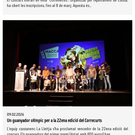
ha obert les inscripcions, fins al 8 de març. Aquesta és...
09.02.2026
Un guanyador olímpic per a la 22ena edició del Correcurts
L'equip cassanenc La Llettja s'ha proclamat vencedor de la 22ena edició del
concurs. Els guanyadors del primer premi (dotat amb 600 euros) han...