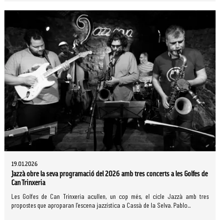
19.01.2026
Jazzà obre la seva programació del 2026 amb tres concerts a les Golfes de
Can Trinxeria
Les Golfes de Can Trinxeria acullen, un cop més, el cicle Jazzà amb tres
propostes que aproparan l’escena jazzística a Cassà de la Selva. Pablo...