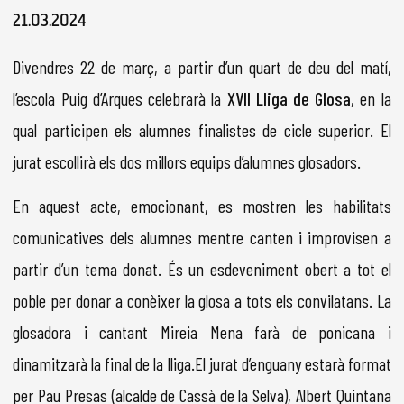
Diapositiva 1 de 1
21.03.2024
Divendres 22 de març, a partir d’un quart de deu del matí,
l’escola Puig d’Arques celebrarà la
XVII Lliga de Glosa
, en la
qual participen els alumnes finalistes de cicle superior. El
jurat escollirà els dos millors equips d’alumnes glosadors.
En aquest acte, emocionant, es mostren les habilitats
comunicatives dels alumnes mentre canten i improvisen a
partir d’un tema donat. És un esdeveniment obert a tot el
poble per donar a conèixer la glosa a tots els convilatans. La
glosadora i cantant Mireia Mena farà de ponicana i
dinamitzarà la final de la lliga.El jurat d’enguany estarà format
per Pau Presas (alcalde de Cassà de la Selva), Albert Quintana