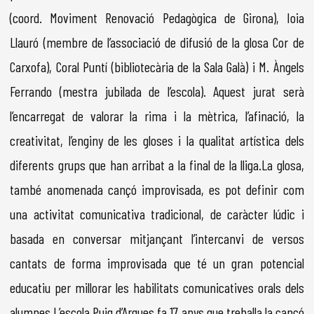
(coord. Moviment Renovació Pedagògica de Girona), Ioia
Llauró (membre de l’associació de difusió de la glosa Cor de
Carxofa), Coral Puntí (bibliotecària de la Sala Galà) i M. Àngels
Ferrando (mestra jubilada de l’escola). Aquest jurat serà
l’encarregat de valorar la rima i la mètrica, l’afinació, la
creativitat, l’enginy de les gloses i la qualitat artística dels
diferents grups que han arribat a la final de la lliga.La glosa,
també anomenada cançó improvisada, es pot definir com
una activitat comunicativa tradicional, de caràcter lúdic i
basada en conversar mitjançant l’intercanvi de versos
cantats de forma improvisada que té un gran potencial
educatiu per millorar les habilitats comunicatives orals dels
alumnes.L’escola Puig d’Arques fa 17 anys que treballa la cançó