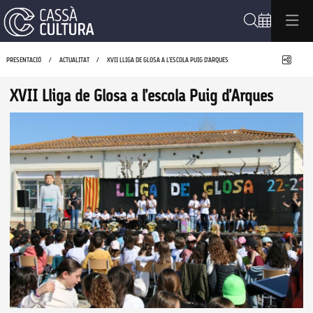
Cerca
Compa
PRESENTACIÓ
ACTUALITAT
XVII LLIGA DE GLOSA A L’ESCOLA PUIG D’ARQUES
XVII Lliga de Glosa a l’escola Puig d’Arques