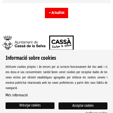
+ Actualitat
Informació sobre cookies
Ajuntament de Cassà de la Selva | Àrea de cultura
Utilitzem cookies pròpies i de tercers per al correcte funcionament del lloc web, i si
Rambla Onze de Setembre, 107
ens dona el seu consentiment, també farem servir cookies per recopilar dades de les
seves visites per obtenir estadístiques agregades per millorar els nostres serveis i
Cassà de la Selva Tel. 972 460 005
mostrar publicitat relacionada amb les seves preferències a partir dels seus hàbits de
navegació.
culturacassa@cassa.cat
Més informació
Sitemap
|
Avís Legal
|
Ús de Cookies
|
Contactar
Rebutjar cookies
Acceptar cookies