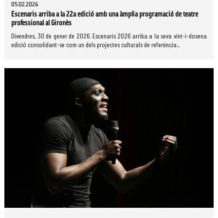
05.02.2026
Escenaris arriba a la 22a edició amb una àmplia programació de teatre
professional al Gironès
Divendres, 30 de gener de 2026. Escenaris 2026 arriba a la seva vint-i-dosena
edició consolidant-se com un dels projectes culturals de referència...