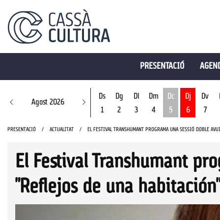
PRESENTACIÓ
AGEND
Ds
Dg
Dl
Dm
Dc
Dj
Dv
Agost 2026
1
2
3
4
5
6
7
Dimecres 5 d'ago
PRESENTACIÓ
ACTUALITAT
EL FESTIVAL TRANSHUMANT PROGRAMA UNA SESSIÓ DOBLE AVUI
El Festival Transhumant pr
"Reflejos de una habitación