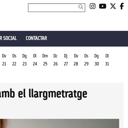
Link a insta
Link a y
Link 
L
Cercar
R SOCIAL
CONTACTAR
Dv
Ds
Dg
Dl
Dm
Dc
Dj
Dv
Ds
Dg
Dl
21
22
23
24
25
26
27
28
29
30
31
amb el llargmetratge