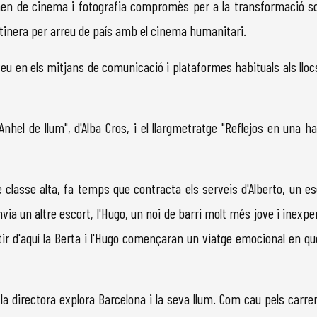
n de cinema i fotografia compromès per a la transformació social
itinera per arreu de país amb el cinema humanitari.
 en els mitjans de comunicació i plataformes habituals als llocs i
el de llum", d'Alba Cros, i el llargmetratge "Reflejos en una h
classe alta, fa temps que contracta els serveis d'Alberto, un 
 envia un altre escort, l'Hugo, un noi de barri molt més jove i inex
tir d'aquí la Berta i l'Hugo començaran un viatge emocional en què
a directora explora Barcelona i la seva llum. Com cau pels carrers