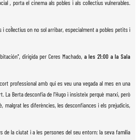
 , porta el cinema als pobles i als col·lectius vulnerables.
 col·lectius on no sol arribar, especialment a pobles petits i
abitación", dirigida per Ceres Machado,
a les 21:00 a la Sala
escort professional amb qui es veu una vegada al mes en una
pert. La Berta desconfia de l'Hugo i insisteix perquè marxi, però
, malgrat les diferències, les desconfiances i els prejudicis,
 de la ciutat i a les persones del seu entorn; la seva família