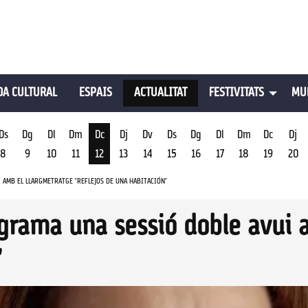
A CULTURAL
ESPAIS
ACTUALITAT
FESTIVITATS
MU
Ds
Dg
Dl
Dm
Dc
Dj
Dv
Ds
Dg
Dl
Dm
Dc
Dj
8
9
10
11
12
13
14
15
16
17
18
19
20
st
Dimecres 12 d'agost
 AMB EL LLARGMETRATGE "REFLEJOS DE UNA HABITACIÓN"
ograma una sessió doble avui 
"