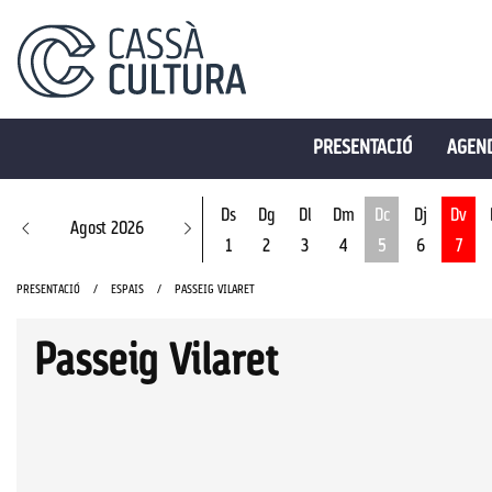
PRESENTACIÓ
AGEND
Ds
Dg
Dl
Dm
Dc
Dj
Dv
Agost 2026
1
2
3
4
5
6
7
Dimecres 5 d'ago
PRESENTACIÓ
ESPAIS
PASSEIG VILARET
Passeig Vilaret