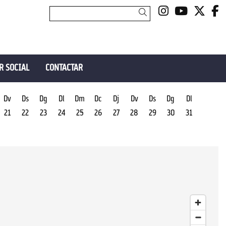
Link a insta
Link a y
Link 
L
Cercar
R SOCIAL
CONTACTAR
Dv
Ds
Dg
Dl
Dm
Dc
Dj
Dv
Ds
Dg
Dl
21
22
23
24
25
26
27
28
29
30
31