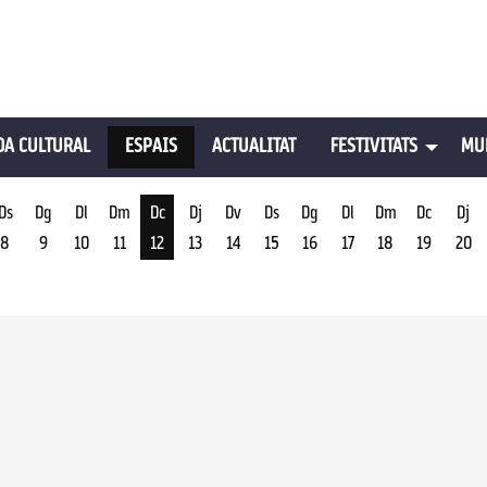
A CULTURAL
ESPAIS
ACTUALITAT
FESTIVITATS
MU
Ds
Dg
Dl
Dm
Dc
Dj
Dv
Ds
Dg
Dl
Dm
Dc
Dj
8
9
10
11
12
13
14
15
16
17
18
19
20
st
Dimecres 12 d'agost