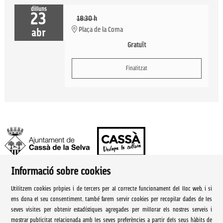
dilluns
23
18:30 h
Plaça de la Coma
abr
Gratuït
Finalitzat
Informació sobre cookies
Ajuntament de Cassà de la Selva | Àrea de cultura
Utilitzem cookies pròpies i de tercers per al correcte funcionament del lloc web, i si
Rambla Onze de Setembre, 107
ens dona el seu consentiment, també farem servir cookies per recopilar dades de les
seves visites per obtenir estadístiques agregades per millorar els nostres serveis i
Cassà de la Selva Tel. 972 460 005
mostrar publicitat relacionada amb les seves preferències a partir dels seus hàbits de