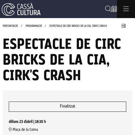
Cerca
Compa
PRESENTACIÓ
PROGRAMACIÓ
ESPECTACLE DE CIRC BRICKS DE LA CIA, CIRK'S CRASH
ESPECTACLE DE CIRC
BRICKS DE LA CIA,
CIRK'S CRASH
Finalitzat
dilluns 23 d’abril
|
18:30 h
Plaça de la Coma