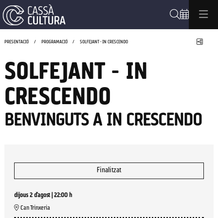
Cerca
Compa
PRESENTACIÓ
PROGRAMACIÓ
SOLFEJANT - IN CRESCENDO
SOLFEJANT - IN
CRESCENDO
BENVINGUTS A IN CRESCENDO
Finalitzat
dijous 2 d’agost
|
22:00 h
Can Trinxeria