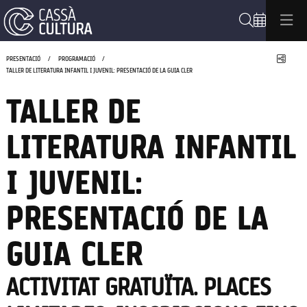
Cerca
Compa
PRESENTACIÓ
PROGRAMACIÓ
TALLER DE LITERATURA INFANTIL I JUVENIL: PRESENTACIÓ DE LA GUIA CLER
TALLER DE
LITERATURA INFANTIL
I JUVENIL:
PRESENTACIÓ DE LA
GUIA CLER
ACTIVITAT GRATUÏTA. PLACES