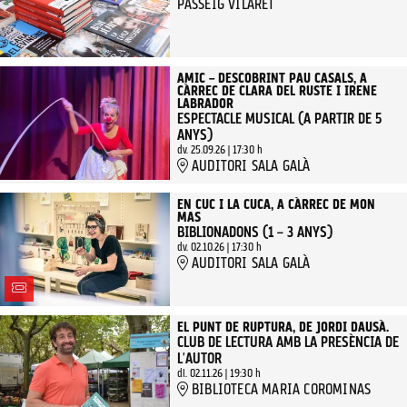
PASSEIG VILARET
AMIC – DESCOBRINT PAU CASALS, A
CÀRREC DE CLARA DEL RUSTE I IRENE
LABRADOR
ESPECTACLE MUSICAL (A PARTIR DE 5
ANYS)
dv. 25.09.26
|
17:30 h
AUDITORI SALA GALÀ
EN CUC I LA CUCA, A CÀRREC DE MON
MAS
BIBLIONADONS (1 – 3 ANYS)
dv. 02.10.26
|
17:30 h
AUDITORI SALA GALÀ
EL PUNT DE RUPTURA, DE JORDI DAUSÀ.
CLUB DE LECTURA AMB LA PRESÈNCIA DE
L'AUTOR
dl. 02.11.26
|
19:30 h
BIBLIOTECA MARIA COROMINAS