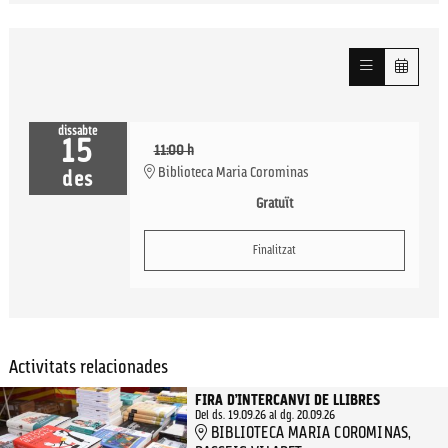
dissabte
15
11:00 h
Biblioteca Maria Corominas
des
Gratuït
Finalitzat
Activitats relacionades
FIRA D’INTERCANVI DE LLIBRES
Del ds. 19.09.26
al dg. 20.09.26
BIBLIOTECA MARIA COROMINAS,