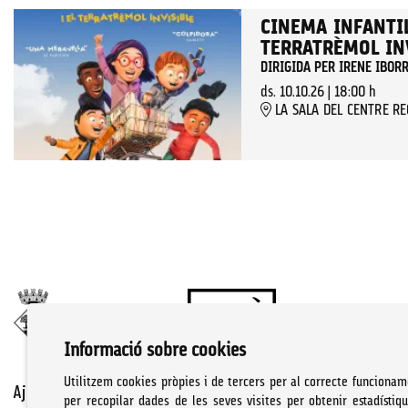
CINEMA INFANTIL:
TERRATRÈMOL IN
DIRIGIDA PER IRENE IBOR
ds. 10.10.26
|
18:00 h
LA SALA DEL CENTRE R
Informació sobre cookies
Utilitzem cookies pròpies i de tercers per al correcte funcionam
Ajuntament de Cassà de la Selva | Àrea de cultura
per recopilar dades de les seves visites per obtenir estadístiq