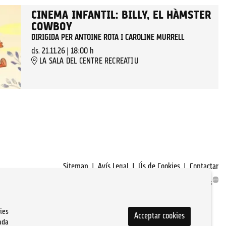
CINEMA INFANTIL: BILLY, EL HÀMSTER
COWBOY
DIRIGIDA PER ANTOINE ROTA I CAROLINE MURRELL
ds. 21.11.26
|
18:00 h
LA SALA DEL CENTRE RECREATIU
Sitemap
|
Avís Legal
|
Ús de Cookies
|
Contactar
ies
Acceptar cookies
ada