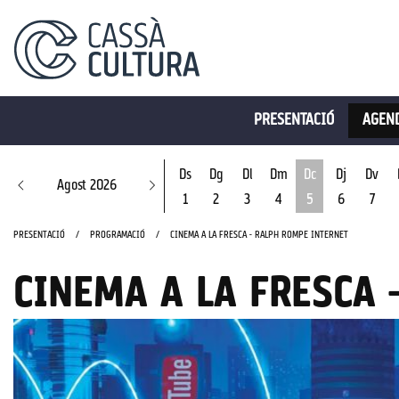
PRESENTACIÓ
AGEND
Ds
Dg
Dl
Dm
Dc
Dj
Dv
Agost 2026
1
2
3
4
5
6
7
Dimecres 5 d'ago
PRESENTACIÓ
PROGRAMACIÓ
CINEMA A LA FRESCA - RALPH ROMPE INTERNET
CINEMA A LA FRESCA 