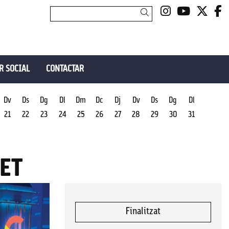
Link a insta
Link a y
Link 
L
Cercar
R SOCIAL
CONTACTAR
Dv
Ds
Dg
Dl
Dm
Dc
Dj
Dv
Ds
Dg
Dl
21
22
23
24
25
26
27
28
29
30
31
ET
Finalitzat