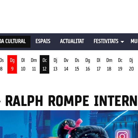
A CULTURAL
ESPAIS
ACTUALITAT
FESTIVITATS
MU
Ds
Dg
Dl
Dm
Dc
Dj
Dv
Ds
Dg
Dl
Dm
Dc
Dj
8
9
10
11
12
13
14
15
16
17
18
19
20
st
Dimecres 12 d'agost
- RALPH ROMPE INTERN