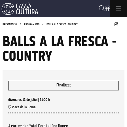
Cerca
Compa
PRESENTACIÓ
PROGRAMACIÓ
BALLS A LA FRESCA - COUNTRY
BALLS A LA FRESCA -
COUNTRY
Finalitzat
divendres 12 de juliol
|
21:00 h
Plaça de la Coma
A càrrec de: Rafel Corbi's Line Dance