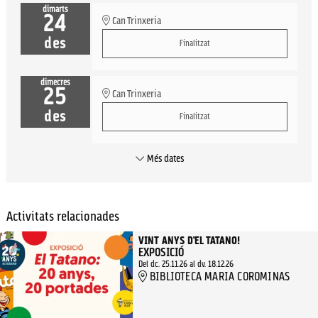
dimarts
24
Can Trinxeria
des
Finalitzat
dimecres
25
Can Trinxeria
des
Finalitzat
Més dates
Activitats relacionades
VINT ANYS D’EL TATANO!
EXPOSICIÓ
Del dc. 25.11.26
al dv. 18.12.26
BIBLIOTECA MARIA COROMINAS