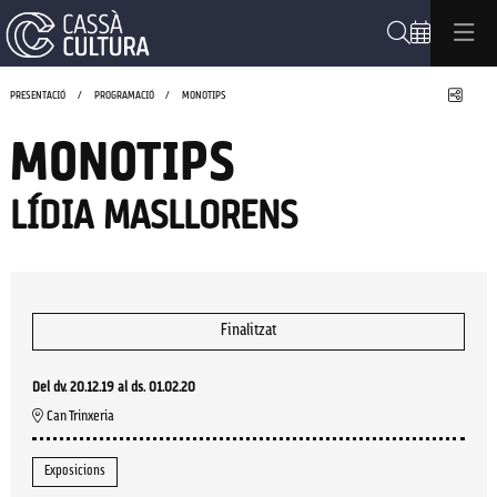
Cerca
Compa
PRESENTACIÓ
PROGRAMACIÓ
MONOTIPS
MONOTIPS
LÍDIA MASLLORENS
Finalitzat
Del dv. 20.12.19
al ds. 01.02.20
Can Trinxeria
Exposicions