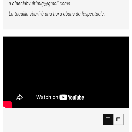
a cineclubvuitimig@gmail.coma
La taquilla s'obrirà una hora abans de l'espectacle.