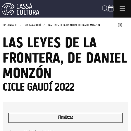
Cerca
Compa
PRESENTACIÓ
PROGRAMACIÓ
LAS LEYES DE LA FRONTERA, DE DANIEL MONZÓN
LAS LEYES DE LA
FRONTERA, DE DANIEL
MONZÓN
CICLE GAUDÍ 2022
Finalitzat