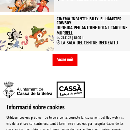
CINEMA INFANTIL: BILLY, EL HÀMSTER
COWBOY
DIRIGIDA PER ANTOINE ROTA I CAROLINE
MURRELL
ds. 21.11.26
|
18:00 h
LA SALA DEL CENTRE RECREATIU
Veure més
Informació sobre cookies
Ajuntament de Cassà de la Selva | Àrea de cultura
Utilitzem cookies pròpies i de tercers per al correcte funcionament del lloc web, i si
Rambla Onze de Setembre, 107
ens dona el seu consentiment, també farem servir cookies per recopilar dades de les