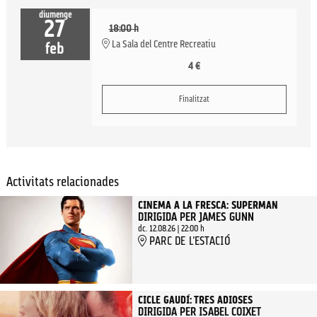
diumenge
27
18:00 h
La Sala del Centre Recreatiu
feb
4 €
Finalitzat
Activitats relacionades
CINEMA A LA FRESCA: SUPERMAN
DIRIGIDA PER JAMES GUNN
dc. 12.08.26
|
22:00 h
PARC DE L'ESTACIÓ
CICLE GAUDÍ: TRES ADIOSES
DIRIGIDA PER ISABEL COIXET