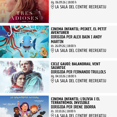
dg. 06.09.26
|
18:00 h
LA SALA DEL CENTRE RECREATIU
CINEMA INFANTIL: PEIXET, EL PETIT
AVENTURER
DIRIGIDA PER ALEX BAIN I ANDY
MARTIN
ds. 26.09.26
|
18:00 h
LA SALA DEL CENTRE RECREATIU
CICLE GAUDÍ: BALANDRAU, VENT
SALVATGE
DIRIGIDA PER FERNANDO TRULLOLS
dg. 04.10.26
|
18:00 h
LA SALA DEL CENTRE RECREATIU
CINEMA INFANTIL: L'OLIVIA I EL
TERRATRÈMOL INVISIBLE
DIRIGIDA PER IRENE IBORRA
ds. 10.10.26
|
18:00 h
LA SALA DEL CENTRE RECREATIU