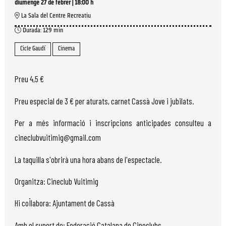
diumenge 27 de febrer
|
18:00 h
La Sala del Centre Recreatiu
Durada:
129 min
Cicle Gaudí
Cinema
Preu 4,5 €
Preu especial de 3 € per aturats, carnet Cassà Jove i jubilats.
Per a més informació i inscripcions anticipades consulteu a
cineclubvuitimig@gmail.com
La taquilla s'obrirà una hora abans de l'espectacle.
Organitza: Cineclub Vuitimig
Hi col·labora: Ajuntament de Cassà
Amb el suport de: Federació Catalana de Cineclubs