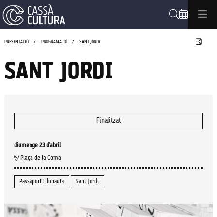
Cerca
Compa
PRESENTACIÓ
PROGRAMACIÓ
SANT JORDI
SANT JORDI
Finalitzat
diumenge 23 d’abril
Plaça de la Coma
Passaport Edunauta
Sant Jordi