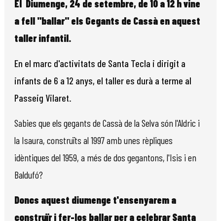
El Diumenge, 24 de setembre, de 10 a 12 h vine
a fell "ballar" els Gegants de Cassà en aquest
taller infantil.
En el marc d'activitats de Santa Tecla i dirigit a
infants de 6 a 12 anys, el taller es durà a terme al
Passeig Vilaret.
Sabies que els gegants de Cassà de la Selva són l'Aldric i
la Isaura, construïts al 1997 amb unes rèpliques
idèntiques del 1959, a més de dos gegantons, l'Isis i en
Baldufó?
Doncs aquest diumenge t'ensenyarem a
construïr i fer-los ballar per a celebrar Santa