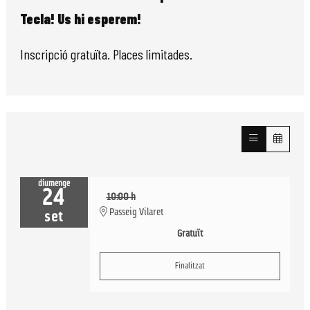
Tecla! Us hi esperem!
Inscripció gratuïta. Places limitades.
diumenge
24
10:00 h
Passeig Vilaret
set
Gratuït
Finalitzat