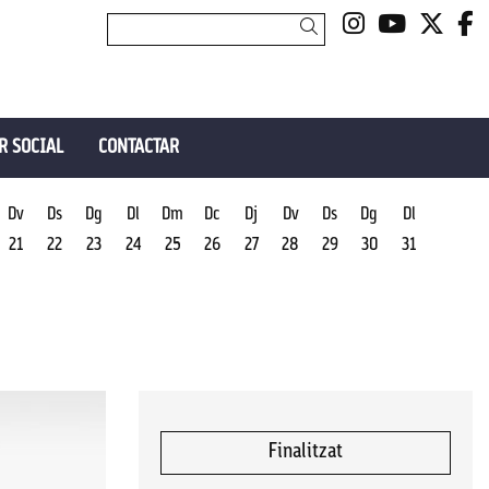
Link a insta
Link a y
Link 
L
Cercar
R SOCIAL
CONTACTAR
Dv
Ds
Dg
Dl
Dm
Dc
Dj
Dv
Ds
Dg
Dl
21
22
23
24
25
26
27
28
29
30
31
Finalitzat