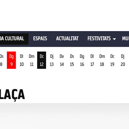
A CULTURAL
ESPAIS
ACTUALITAT
FESTIVITATS
MU
Ds
Dg
Dl
Dm
Dc
Dj
Dv
Ds
Dg
Dl
Dm
Dc
Dj
8
9
10
11
12
13
14
15
16
17
18
19
20
st
Dimecres 12 d'agost
PLAÇA