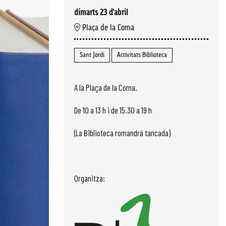
dimarts 23 d’abril
Plaça de la Coma
Sant Jordi
Activitats Biblioteca
A la Plaça de la Coma.
De 10 a 13 h i de 15.30 a 19 h
(La Biblioteca romandrà tancada)
Organitza: