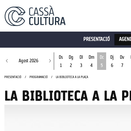
PRESENTACIÓ
AGEND
Ds
Dg
Dl
Dm
Dc
Dj
Dv
Agost 2026
1
2
3
4
5
6
7
Dimecres 5 d'ago
PRESENTACIÓ
PROGRAMACIÓ
LA BIBLIOTECA A LA PLAÇA
LA BIBLIOTECA A LA 