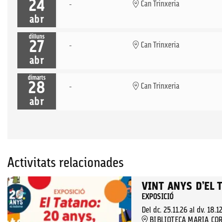
24
Can Trinxeria
abr
dilluns
27
Can Trinxeria
abr
dimarts
28
Can Trinxeria
abr
Activitats relacionades
VINT ANYS D’EL 
EXPOSICIÓ
Del dc. 25.11.26
al dv. 18.1
BIBLIOTECA MARIA CO