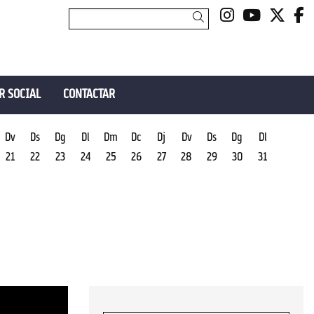
Link a insta
Link a y
Link 
L
Cercar
R SOCIAL
CONTACTAR
Dv
Ds
Dg
Dl
Dm
Dc
Dj
Dv
Ds
Dg
Dl
21
22
23
24
25
26
27
28
29
30
31