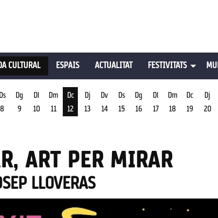
A CULTURAL
ESPAIS
ACTUALITAT
FESTIVITATS
MU
Ds
Dg
Dl
Dm
Dc
Dj
Dv
Ds
Dg
Dl
Dm
Dc
Dj
8
9
10
11
12
13
14
15
16
17
18
19
20
st
Dimecres 12 d'agost
R, ART PER MIRAR
JOSEP LLOVERAS