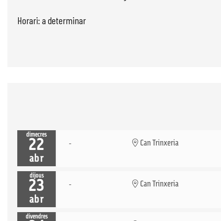
Horari: a determinar
dimecres
22
Can Trinxeria
abr
dijous
23
Can Trinxeria
abr
divendres