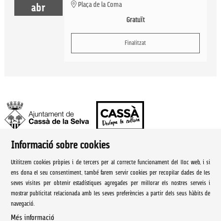
Plaça de la Coma
abr
Gratuït
Finalitzat
Informació sobre cookies
Ajuntament de Cassà de la Selva | Àrea de cultura
Utilitzem cookies pròpies i de tercers per al correcte funcionament del lloc web, i si
Rambla Onze de Setembre, 107
ens dona el seu consentiment, també farem servir cookies per recopilar dades de les
seves visites per obtenir estadístiques agregades per millorar els nostres serveis i
Cassà de la Selva Tel. 972 460 005
mostrar publicitat relacionada amb les seves preferències a partir dels seus hàbits de
navegació.
culturacassa@cassa.cat
Més informació