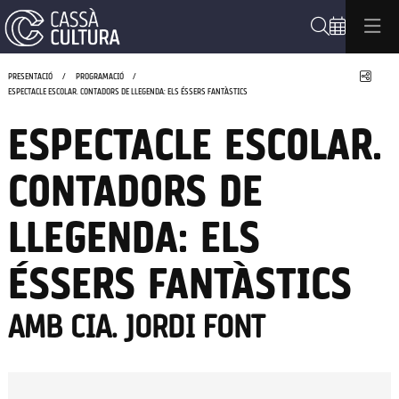
Cerca
Compa
PRESENTACIÓ
PROGRAMACIÓ
ESPECTACLE ESCOLAR. CONTADORS DE LLEGENDA: ELS ÉSSERS FANTÀSTICS
ESPECTACLE ESCOLAR.
CONTADORS DE
LLEGENDA: ELS
ÉSSERS FANTÀSTICS
AMB CIA. JORDI FONT