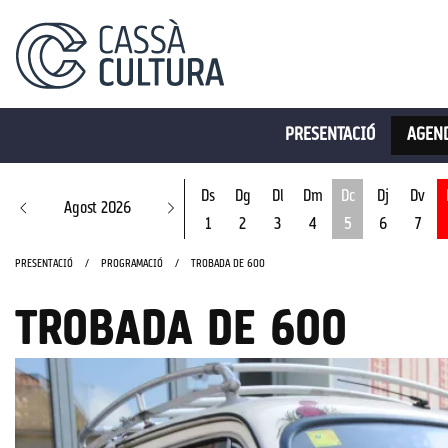
PRESENTACIÓ
AGEND
Ds
Dg
Dl
Dm
Dc
Dj
Dv
Agost 2026
1
2
3
4
5
6
7
Dimecres 5 d'ago
PRESENTACIÓ
PROGRAMACIÓ
TROBADA DE 600
TROBADA DE 600