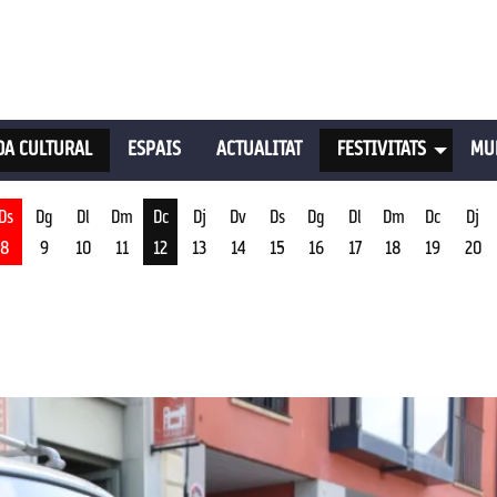
A CULTURAL
ESPAIS
ACTUALITAT
FESTIVITATS
MU
Ds
Dg
Dl
Dm
Dc
Dj
Dv
Ds
Dg
Dl
Dm
Dc
Dj
8
9
10
11
12
13
14
15
16
17
18
19
20
st
Dimecres 12 d'agost