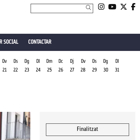
Link a insta
Link a y
Link 
L
Cercar
R SOCIAL
CONTACTAR
Dv
Ds
Dg
Dl
Dm
Dc
Dj
Dv
Ds
Dg
Dl
21
22
23
24
25
26
27
28
29
30
31
Finalitzat