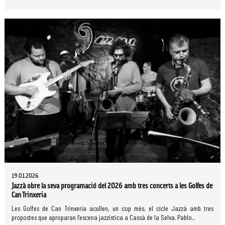
19.01.2026
Jazzà obre la seva programació del 2026 amb tres concerts a les Golfes de
Can Trinxeria
Les Golfes de Can Trinxeria acullen, un cop més, el cicle Jazzà amb tres
propostes que aproparan l’escena jazzística a Cassà de la Selva. Pablo...