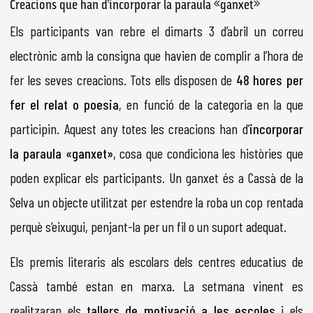
Creacions que han d’incorporar la paraula «ganxet»
Els participants van rebre el dimarts 3 d’abril un correu
electrònic amb la consigna que havien de complir a l’hora de
fer les seves creacions. Tots ells disposen de
48 hores per
fer el relat o poesia
, en funció de la categoria en la que
participin. Aquest any totes les creacions han d’
incorporar
la paraula «ganxet»
, cosa que condiciona les històries que
poden explicar els participants. Un ganxet és a Cassà de la
Selva un objecte utilitzat per estendre la roba un cop rentada
perquè s’eixugui, penjant-la per un fil o un suport adequat.
Els premis literaris als escolars dels centres educatius de
Cassà també estan en marxa. La setmana vinent es
realitzaran els
tallers de motivació a les escoles
i els