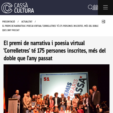
Cerca
Compa
PRESENTACIÓ
ACTUALITAT
EL PREMI DE NARRATIVA I POESIA VIRTUAL ‘CORRELLETRES’ TÉ 175 PERSONES INSCRITES, MÉS DEL DOBLE
QUE L’ANY PASSAT
El premi de narrativa i poesia virtual
‘Correlletres’ té 175 persones inscrites, més del
doble que l’any passat