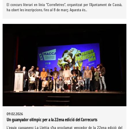
El concurs literari en línia "Correlletres", organitzat per l’Ajuntament de Cassà,
ha obert les inscripcions, fins al 8 de març. Aquesta és...
09.02.2026
Un guanyador olímpic per a la 22ena edició del Correcurts
L'equip cassanenc La Llettja s'ha proclamat vencedor de la 22ena edició del