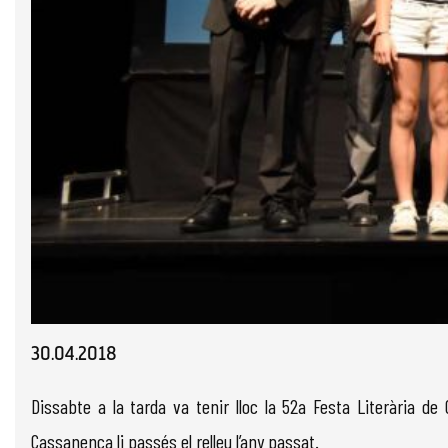
Diapositiva 1 de 1
30.04.2018
Dissabte a la tarda va tenir lloc la 52a Festa Literària d
Cassanenca li passés el relleu l’any passat.