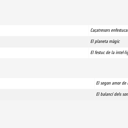
Caçatresors enfestuca
El planeta màgic
El festuc de la intel·l
El segon amor de l
El balancí dels so