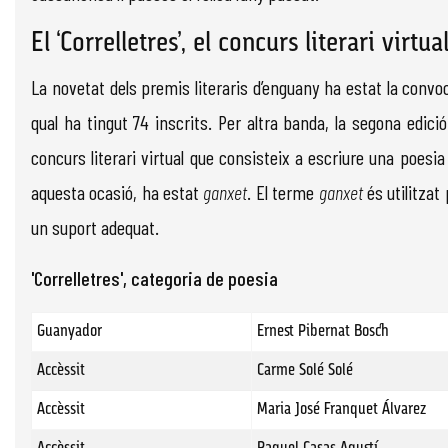
El ‘Correlletres’, el concurs literari virtua
La novetat dels premis literaris d’enguany ha estat la convo
qual ha tingut 74 inscrits. Per altra banda, la segona edició 
concurs literari virtual que consisteix a escriure una poesia
aquesta ocasió, ha estat
ganxet
. El terme
ganxet
és utilitzat
un suport adequat.
'Correlletres', categoria de poesia
Guanyador
Ernest Pibernat Bosch
Accèssit
Carme Solé Solé
Accèssit
Maria José Franquet Álvarez