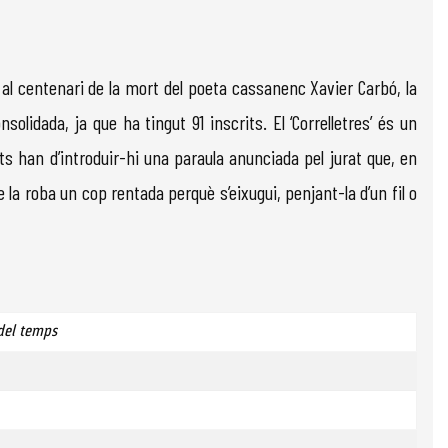
 al centenari de la mort del poeta cassanenc Xavier Carbó, la
solidada, ja que ha tingut 91 inscrits. El ‘Correlletres’ és un
nts han d’introduir-hi una paraula anunciada pel jurat que, en
 la roba un cop rentada perquè s’eixugui, penjant-la d’un fil o
 del temps