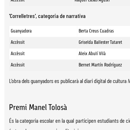
Accèssit
Raquel Casas Agustí
'Correlletres', categoria de narrativa
Guanyadora
Berta Creus Cuadras
Accèssit
Griselda Ballester Tataret
Accèssit
Aleix Abulí Vilà
Accèssit
Bernet Martín Rodríguez
L’obra dels guanyadors es publicarà al diari digital de cultura
N
Premi Manel Tolosà
És la categoria escolar en la qual participen estudiants de ci