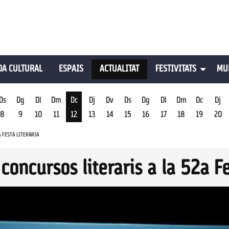
A CULTURAL
ESPAIS
ACTUALITAT
FESTIVITATS
MU
Ds
Dg
Dl
Dm
Dc
Dj
Dv
Ds
Dg
Dl
Dm
Dc
Dj
8
9
10
11
12
13
14
15
16
17
18
19
20
st
Dimecres 12 d'agost
 FESTA LITERÀRIA
oncursos literaris a la 52a Fe