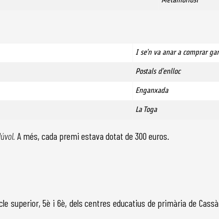
Metamorfosi
I se'n va anar a comprar ga
Postals d'enlloc
Enganxada
La Toga
úvol.
A més, cada premi estava dotat de 300 euros.
cle superior, 5è i 6è, dels centres educatius de primària de Cassà