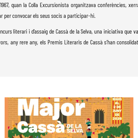
967, quan la Colla Excursionista organitzava conferències, xerr
viar per convocar els seus socis a participar-hi.
s literari i d’assaig de Cassà de la Selva, una iniciativa que va
lavors, any rere any, els Premis Literaris de Cassà s’han consoli