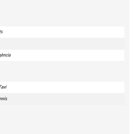
ts
igència
'avi
mnis