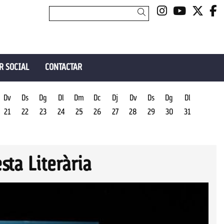
Link a insta
Link a y
Link 
L
Cercar
R SOCIAL
CONTACTAR
Dv
Ds
Dg
Dl
Dm
Dc
Dj
Dv
Ds
Dg
Dl
21
22
23
24
25
26
27
28
29
30
31
sta Literària