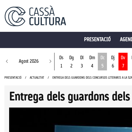
PRESENTACIÓ
AGEND
Ds
Dg
Dl
Dm
Dc
Dj
Dv
Agost 2026
1
2
3
4
5
6
7
Dimecres 5 d'ago
PRESENTACIÓ
ACTUALITAT
ENTREGA DELS GUARDONS DELS CONCURSOS LITERARIS A LA 52A
Entrega dels guardons dels c