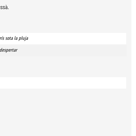
assà.
rís sota la pluja
 despertar