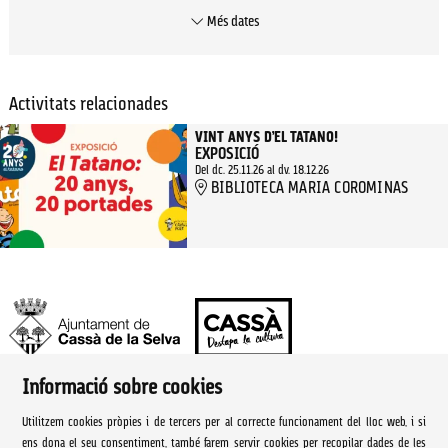
Més dates
Activitats relacionades
VINT ANYS D’EL TATANO!
EXPOSICIÓ
Del dc. 25.11.26
al dv. 18.12.26
BIBLIOTECA MARIA COROMINAS
Informació sobre cookies
Ajuntament de Cassà de la Selva | Àrea de cultura
Utilitzem cookies pròpies i de tercers per al correcte funcionament del lloc web, i si
Rambla Onze de Setembre, 107
ens dona el seu consentiment, també farem servir cookies per recopilar dades de les