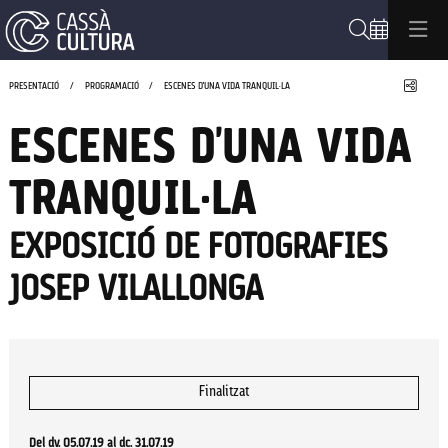
Cerca
Compa
PRESENTACIÓ
PROGRAMACIÓ
ESCENES D'UNA VIDA TRANQUIL·LA
ESCENES D'UNA VIDA
TRANQUIL·LA
EXPOSICIÓ DE FOTOGRAFIES
JOSEP VILALLONGA
Finalitzat
Del dv. 05.07.19
al dc. 31.07.19