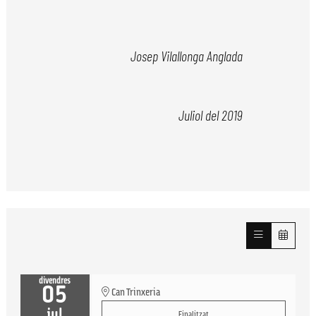
Josep Vilallonga Anglada
Juliol del 2019
divendres
05
Can Trinxeria
jul
Finalitzat