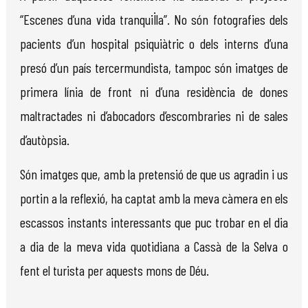
“Escenes d’una vida tranquil·la”. No són fotografies dels
pacients d’un hospital psiquiàtric o dels interns d’una
presó d’un país tercermundista, tampoc són imatges de
primera línia de front ni d’una residència de dones
maltractades ni d’abocadors d’escombraries ni de sales
d’autòpsia.
Són imatges que, amb la pretensió de que us agradin i us
portin a la reflexió, ha captat amb la meva càmera en els
escassos instants interessants que puc trobar en el dia
a dia de la meva vida quotidiana a Cassà de la Selva o
fent el turista per aquests mons de Déu.