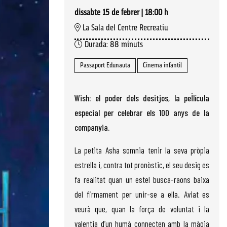
dissabte 15 de febrer
|
18:00 h
La Sala del Centre Recreatiu
Durada:
88 minuts
Passaport Edunauta
Cinema infantil
Wish: el poder dels desitjos, la pel·lícula
especial per celebrar els 100 anys de la
companyia.
La petita Asha somnia tenir la seva pròpia
estrella i, contra tot pronòstic, el seu desig es
fa realitat quan un estel busca-raons baixa
del firmament per unir-se a ella. Aviat es
veurà que, quan la força de voluntat i la
valentia d’un humà connecten amb la màgia