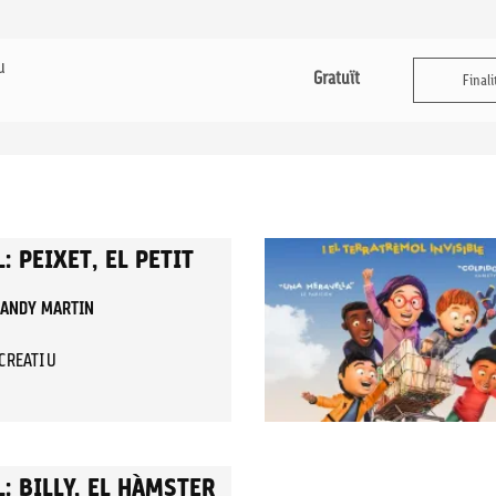
u
Gratuït
Finali
: PEIXET, EL PETIT
I ANDY MARTIN
ECREATIU
: BILLY, EL HÀMSTER