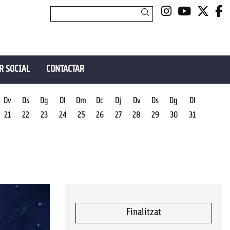
Link a insta
Link a y
Link 
L
Cercar
R SOCIAL
CONTACTAR
Dv
Ds
Dg
Dl
Dm
Dc
Dj
Dv
Ds
Dg
Dl
21
22
23
24
25
26
27
28
29
30
31
Finalitzat