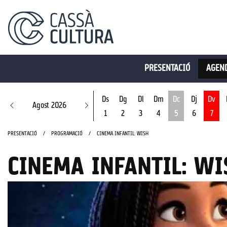
PRESENTACIÓ
AGEND
Ds
Dg
Dl
Dm
Dc
Dj
Dv
Agost 2026
1
2
3
4
5
6
7
Dimecres 5 d'ago
PRESENTACIÓ
PROGRAMACIÓ
CINEMA INFANTIL: WISH
CINEMA INFANTIL: WI