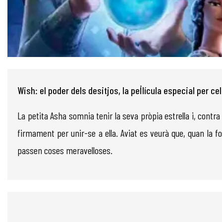
Diapositiva 1 de 1
Wish: el poder dels desitjos, la pel·lícula especial per c
La petita Asha somnia tenir la seva pròpia estrella i, contra
firmament per unir-se a ella. Aviat es veurà que, quan la f
passen coses meravelloses.