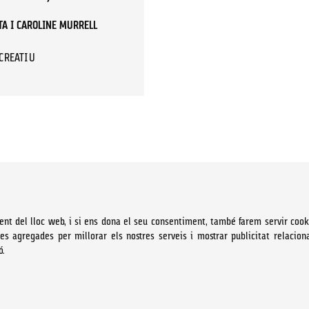
TA I CAROLINE MURRELL
ECREATIU
ent del lloc web, i si ens dona el seu consentiment, també farem servir cook
ues agregades per millorar els nostres serveis i mostrar publicitat relacion
ó.