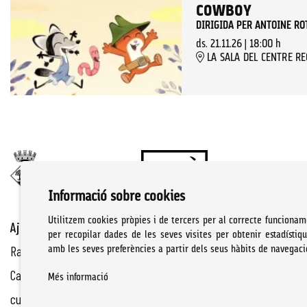
COWBOY
DIRIGIDA PER ANTOINE RO
ds. 21.11.26
|
18:00 h
LA SALA DEL CENTRE R
Informació sobre cookies
Utilitzem cookies pròpies i de tercers per al correcte funcionam
Ajuntament de Cassà de la Selva | Àrea de cultura
per recopilar dades de les seves visites per obtenir estadístiq
Rambla Onze de Setembre, 107
amb les seves preferències a partir dels seus hàbits de navegaci
Cassà de la Selva Tel. 972 460 005
Més informació
culturacassa@cassa.cat