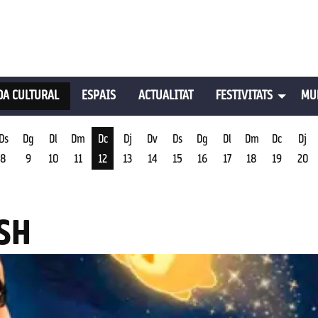
A CULTURAL
ESPAIS
ACTUALITAT
FESTIVITATS
MU
Ds
Dg
Dl
Dm
Dc
Dj
Dv
Ds
Dg
Dl
Dm
Dc
Dj
8
9
10
11
12
13
14
15
16
17
18
19
20
st
Dimecres 12 d'agost
SH